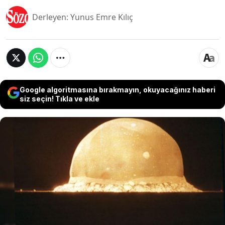
Derleyen: Yunus Emre Kılıç
Google algoritmasına bırakmayın, okuyacağınız haberi
siz seçin! Tıkla ve ekle
Bazı kristaller yapısı gereği normal bir kristale
benzer ve özelliği yoktur. Ama bazılarını da
diğerlerinden tamamen ayıran özellikle taşıyor.
Bu gibi eşsiz kristallerden birisi de aslında bir
felaket esnasında ortaya çıktı. Bilim insanları
tarafından incelendiğinde bu kristalin doğada
kendiliğinden oluşmadığı ortaya çıktı.