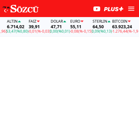
ALTIN
FAİZ
DOLAR
EURO
STERLIN
BITCOIN
A
6.714,02
39,91
47,71
55,11
64,50
63.923,24
6
)
53,47
(%0,80)
-0,01
(%-0,03)
0,00
(%0,01)
-0,08
(%-0,15)
0,09
(%0,13)
-1.276,44
(%-1,96)
5