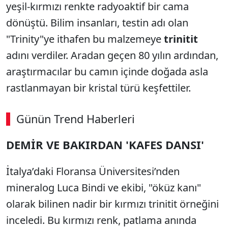
yeşil-kırmızı renkte radyoaktif bir cama
dönüştü. Bilim insanları, testin adı olan
"Trinity"ye ithafen bu malzemeye
trinitit
adını verdiler. Aradan geçen 80 yılın ardından,
araştırmacılar bu camın içinde doğada asla
rastlanmayan bir kristal türü keşfettiler.
Günün Trend Haberleri
00:02
/ 03:08
DEMİR VE BAKIRDAN 'KAFES DANSI'
Sesi Aç
İtalya’daki Floransa Üniversitesi’nden
mineralog Luca Bindi ve ekibi, "öküz kanı"
olarak bilinen nadir bir kırmızı trinitit örneğini
inceledi. Bu kırmızı renk, patlama anında