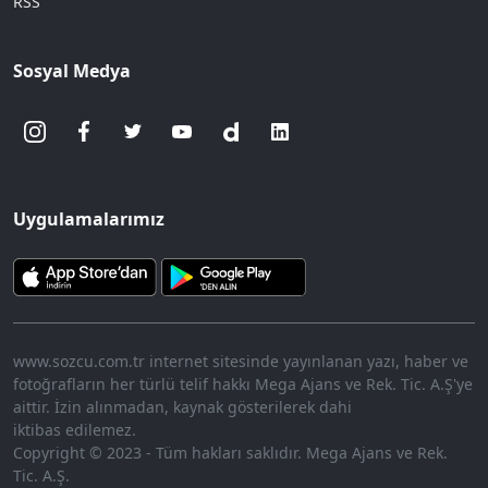
RSS
Sosyal Medya
Uygulamalarımız
www.sozcu.com.tr internet sitesinde yayınlanan yazı, haber ve
fotoğrafların her türlü telif hakkı Mega Ajans ve Rek. Tic. A.Ş'ye
aittir. İzin alınmadan, kaynak gösterilerek dahi
iktibas edilemez.
Copyright © 2023 - Tüm hakları saklıdır. Mega Ajans ve Rek.
Tic. A.Ş.