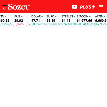
FAİZ
DOLAR
EURO
STERLIN
BITCOIN
ALTIN
F
5
39,92
47,71
55,19
64,41
64.977,66
6.660,55
3
2,59)
-0,07
(%-0,17)
0,09
(%0,18)
0,18
(%0,32)
0,24
(%0,38)
120,64
(%0,19)
167,96
(%2,59)
-