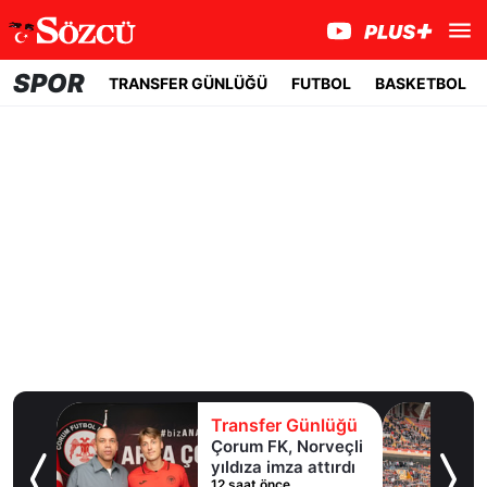
SPOR
TRANSFER GÜNLÜĞÜ
FUTBOL
BASKETBOL
lüğü
Transfer Günlüğü
ol
Çorum FK, Norveçli
inde
yıldıza imza attırdı
12 saat önce