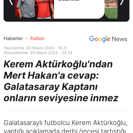
e’ye
Haberler
-
Futbol
Yayınlanma :
20 Mayıs 2024 - 19:21
Güncellenme :
20 Mayıs 2024 - 22:24
Kerem Aktürkoğlu'ndan
Mert Hakan'a cevap:
Galatasaray Kaptanı
onların seviyesine inmez
Galatasaraylı futbolcu Kerem Aktürkoğlu,
yaptığı açıklamada derbi öncesi tartıştığı