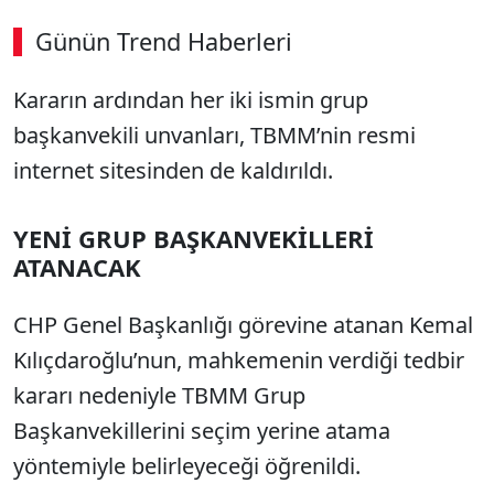
Günün Trend Haberleri
00:02
/ 09:15
Kararın ardından her iki ismin grup
Sesi Aç
başkanvekili unvanları, TBMM’nin resmi
internet sitesinden de kaldırıldı.
YENİ GRUP BAŞKANVEKİLLERİ
ATANACAK
CHP Genel Başkanlığı görevine atanan Kemal
Kılıçdaroğlu’nun, mahkemenin verdiği tedbir
kararı nedeniyle TBMM Grup
Başkanvekillerini seçim yerine atama
yöntemiyle belirleyeceği öğrenildi.