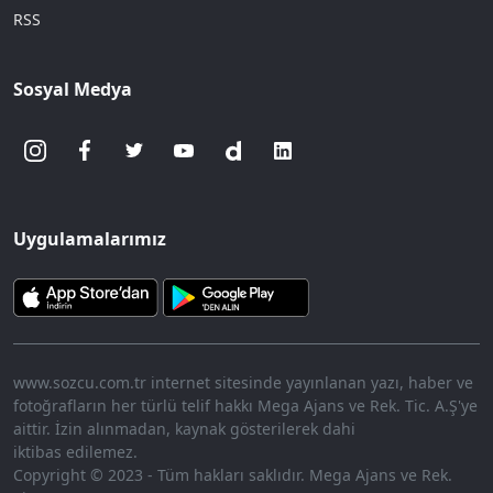
RSS
Sosyal Medya
Uygulamalarımız
www.sozcu.com.tr internet sitesinde yayınlanan yazı, haber ve
fotoğrafların her türlü telif hakkı Mega Ajans ve Rek. Tic. A.Ş'ye
aittir. İzin alınmadan, kaynak gösterilerek dahi
iktibas edilemez.
Copyright © 2023 - Tüm hakları saklıdır. Mega Ajans ve Rek.