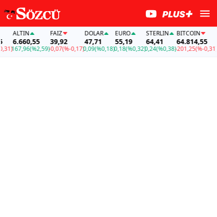
ALTIN
FAİZ
DOLAR
EURO
STERLIN
BITCOIN
AL
6.660,55
39,92
47,71
55,19
64,41
64.814,55
6.
1)
167,96
(%2,59)
-0,07
(%-0,17)
0,09
(%0,18)
0,18
(%0,32)
0,24
(%0,38)
-201,25
(%-0,31)
16