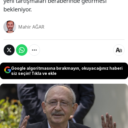
yeni tartışmaları beraberinde getirmesi
bekleniyor.
Mahir AĞAR
Google algoritmasına bırakmayın, okuyacağınız haberi
siz seçin! Tıkla ve ekle
CHP Genel Merkezi kaynakları, grup başkanvekilliği
görevleri için Sevda Erdan Kılıç ve İnan Akgün Alp’in
isimlerinin gündemde olduğunu belirtti.
Kılıçdaroğlu yönetiminin, mahkemenin verdiği
tedbir kararı nedeniyle görevlendirmeyi seçim
yerine atama yöntemiyle gerçekleştirmeyi