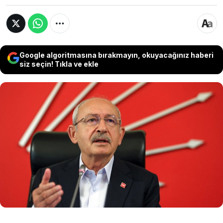
Google algoritmasına bırakmayın, okuyacağınız haberi
siz seçin! Tıkla ve ekle
CHP Genel Başkanı Kemal Kılıçdaroğlu,
Meclis'teki grup toplantısında konuşmama kararı
almasının ardından MYK'yı topluyor. Kılıçdaroğlu,
konuşmasından hemen önce kurmaylarıyla bir
araya gelerek durum değerlendirmesi yapıyor.
Kılıçdaroğlu saat 14.00'teki konuşmasından
sonra yeniden MYK'yı toplayacak.