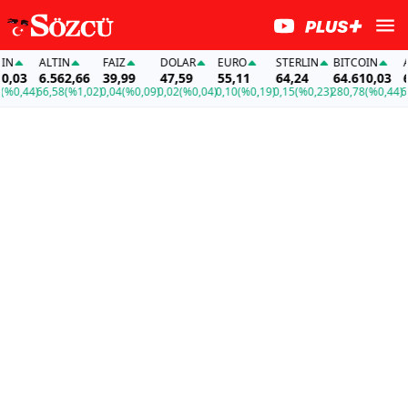
N
ALTIN
FAİZ
DOLAR
EURO
STERLIN
BITCOIN
AL
,03
6.562,66
39,99
47,59
55,11
64,24
64.610,03
6.
0,44)
66,58
(%1,02)
0,04
(%0,09)
0,02
(%0,04)
0,10
(%0,19)
0,15
(%0,23)
280,78
(%0,44)
66,