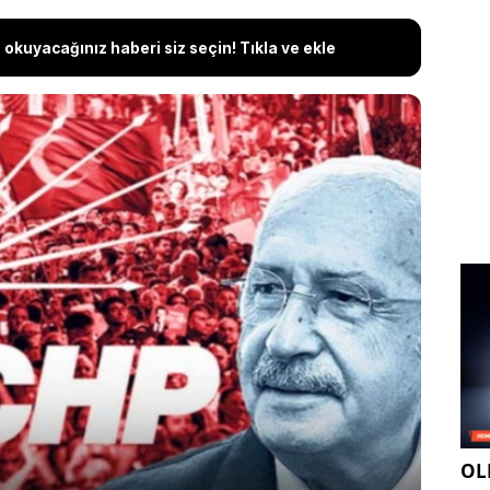
okuyacağınız haberi siz seçin! Tıkla ve ekle
Kemal Kılıçdaroğlu'nun röportaj verdiği ve
akip ettiğini' söylediği yandaş gazeteci Fatih Atik,
 butlan' kararının cuma günü UYAP sistemine
ti. Öte yandan Ankara kulislerinde 'mutlak butlan'
 özel olarak seçildiği, Kurban Bayramı tatili
 gün kapalı olacak olmasının 'ekonomik şokları'
rsat olduğunun konuşulduğu öne sürüldü
OLE