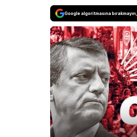
Google algoritmasına bırakmayın, 
CHP eski Genel Başkanı 
haberlerini 'beğenerek t
CHP'ye yönelik 'mutlak
yüklenebileceğini belirt
kararı için cuma gününün
nedeniyle piyasaların 9
engellemek için bir fı