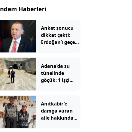
ndem Haberleri
Anket sonucu
dikkat çekti:
Erdoğan’ı geçen
iki isim belli
oldu
Adana'da su
tünelinde
göçük: 1 işçi
hayatını
kaybetti, 1'i
yaralandı
Anıtkabir'e
damga vuran
aile hakkında
yeni gelişme