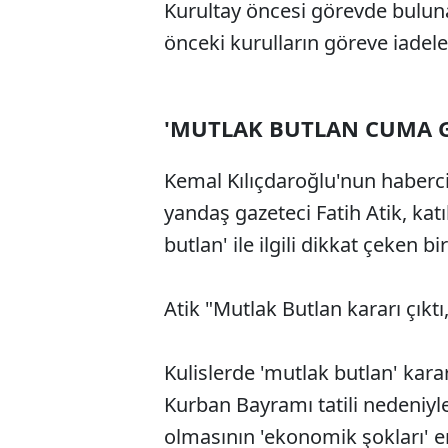
Kurultay öncesi görevde bulun
önceki kurulların göreve iadeler
'MUTLAK BUTLAN CUMA G
Kemal Kılıçdaroğlu'nun habercil
yandaş gazeteci Fatih Atik, kat
butlan' ile ilgili dikkat çeken b
Atik "Mutlak Butlan kararı çık
Kulislerde 'mutlak butlan' kara
Kurban Bayramı tatili nedeniyle
olmasının 'ekonomik şokları' e