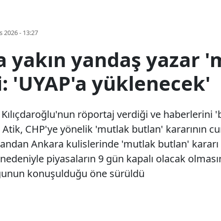
s 2026 - 13:27
a yakın yandaş yazar '
di: 'UYAP'a yüklenecek'
lıçdaroğlu'nun röportaj verdiği ve haberlerini 'b
h Atik, CHP'ye yönelik 'mutlak butlan' kararının
 yandan Ankara kulislerinde 'mutlak butlan' karar
i nedeniyle piyasaların 9 gün kapalı olacak olması
duğunun konuşulduğu öne sürüldü