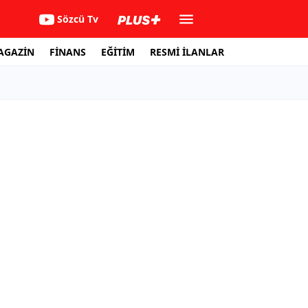
Sözcü Tv
AGAZİN
FİNANS
EĞİTİM
RESMİ İLANLAR