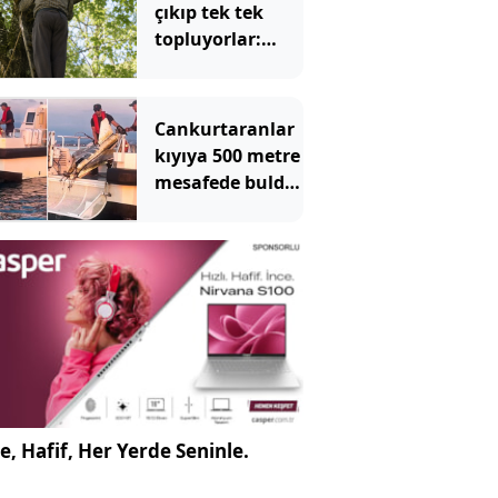
çıkıp tek tek
topluyorlar:
Kilosu 3 bin
liraya
dayanacak
Cankurtaranlar
kıyıya 500 metre
mesafede buldu!
İhbar üzerine
ekipler geldi
e, Hafif, Her Yerde Seninle.