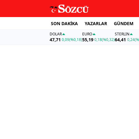
SON DAKİKA
YAZARLAR
GÜNDEM
DOLAR
EURO
STERLIN
47,71
55,19
64,41
0,09
(%0,18)
0,18
(%0,32)
0,24
(%