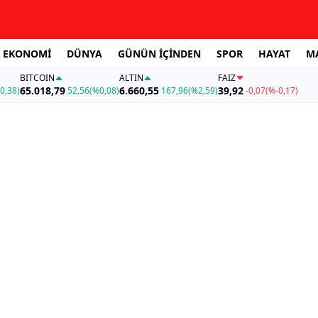
EKONOMİ
DÜNYA
GÜNÜN İÇİNDEN
SPOR
HAYAT
M
BITCOIN
ALTIN
FAİZ
65.018,79
6.660,55
39,92
0,38)
52,56
(%0,08)
167,96
(%2,59)
-0,07
(%-0,17)