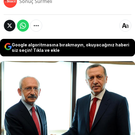
Sonuç Sürmeli
Google algoritmasına bırakmayın, okuyacağınız haberi
siz seçin! Tıkla ve ekle
Mutlak butlan kararıyla CHP Genel Başkanı
olarak atanan Kemal Kılıçdaroğlu'nun “Osmanlı
coğrafyasında Türkiye olmalı” sözlerinin
ardından Cumhurbaşkanı Erdoğan da Osmanlı
ve devlet geleneğine vurgu yapan bir paylaşım
yaptı. Aynı gün peş peşe gelen mesajlar, siyasi
kulislerde dikkat çekti.