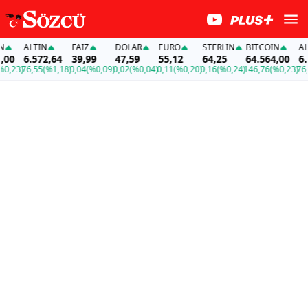
ALTIN
FAİZ
DOLAR
EURO
STERLIN
BITCOIN
ALTI
0
6.572,64
39,99
47,59
55,12
64,25
64.564,00
6.57
,23)
76,55
(%1,18)
0,04
(%0,09)
0,02
(%0,04)
0,11
(%0,20)
0,16
(%0,24)
146,76
(%0,23)
76,55