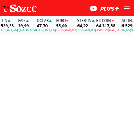
IN
FAİZ
DOLAR
EURO
STERLIN
BITCOIN
ALTIN
29,23
39,99
47,70
55,00
64,22
64.317,58
6.529,23
5
(%0,56)
0,04
(%0,09)
0,08
(%0,16)
-0,01
(%-0,02)
0,04
(%0,07)
-194,64
(%-0,30)
36,65
(%0,