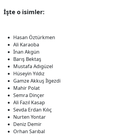
İşte o isimler:
Hasan Öztürkmen
Ali Karaoba
İnan Akgün
Barış Bektaş
Mustafa Adıgüzel
Hüseyin Yıldız
Gamze Akkuş İlgezdi
Mahir Polat
Semra Dinçer
Ali Fazıl Kasap
Sevda Erdan Kılıç
Nurten Yontar
Deniz Demir
Orhan Sarıbal