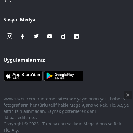
RSS
Sosyal Medya
Uygulamalarımız
www.sozcu.com.tr internet sitesinde yayınlanan yazı, haber ve
fotoğrafların her türlü telif hakkı Mega Ajans ve Rek. Tic. A.Ş'ye
aittir. İzin alınmadan, kaynak gösterilerek dahi
iktibas edilemez.
Copyright © 2023 - Tüm hakları saklıdır. Mega Ajans ve Rek.
Tic. A.Ş.
360p
Loaded
: