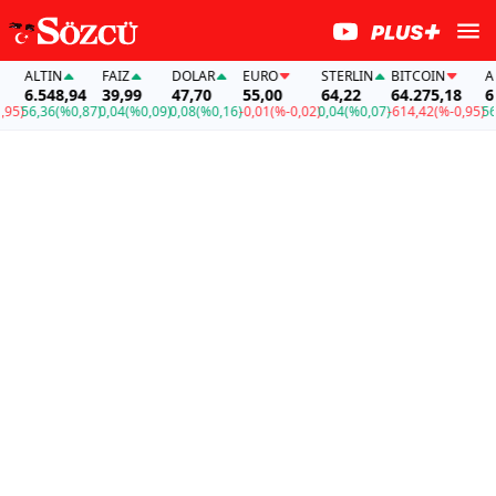
ALTIN
FAİZ
DOLAR
EURO
STERLIN
BITCOIN
ALT
6.548,94
39,99
47,70
55,00
64,22
64.275,18
6.5
5)
56,36
(%0,87)
0,04
(%0,09)
0,08
(%0,16)
-0,01
(%-0,02)
0,04
(%0,07)
-614,42
(%-0,95)
56,3