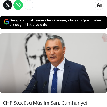
Google algoritmasına bırakmayın, okuyacağınız haberi
siz seçin! Tıkla ve ekle
Mahkeme kararıyla CHP Genel Başkanlığına
Kemal Kılıçdaroğlu'nun getirilmesinin ardından
CHP Sözcüsü olarak belirlenen Müslim Sarı,
CHP'nin seçilmiş lideri Özgür Özel'in TBMM
Grup Başkanı görevinin iptal edileceğini öne
sürdü.
CHP Sözcüsü Müslim Sarı, Cumhuriyet