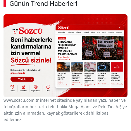
Günün Trend Haberleri
00:01
/ 08:43
Sesi Aç
www.sozcu.com.tr internet sitesinde yayınlanan yazı, haber ve
fotoğrafların her türlü telif hakkı Mega Ajans ve Rek. Tic. A.Ş'ye
aittir. İzin alınmadan, kaynak gösterilerek dahi iktibas
edilemez.