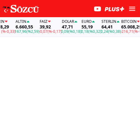
ALTIN
FAİZ
DOLAR
EURO
STERLIN
BITCOIN
29
6.660,55
39,92
47,71
55,19
64,41
65.008,29
%-0,33)
167,96
(%2,59)
-0,07
(%-0,17)
0,09
(%0,18)
0,18
(%0,32)
0,24
(%0,38)
-216,71
(%-0,3