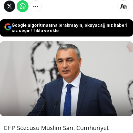
Google algoritmasına bırakmayın, okuyacağınız haberi
siz seçin! Tıkla ve ekle
Mahkeme kararıyla CHP Genel Başkanlığına
Kemal Kılıçdaroğlu'nun getirilmesinin ardından
CHP Sözcüsü olarak belirlenen Müslim Sarı,
CHP'nin seçilmiş lideri Özgür Özel'in TBMM
Grup Başkanı görevinin iptal edileceğini öne
sürdü.
CHP Sözcüsü Müslim Sarı, Cumhuriyet