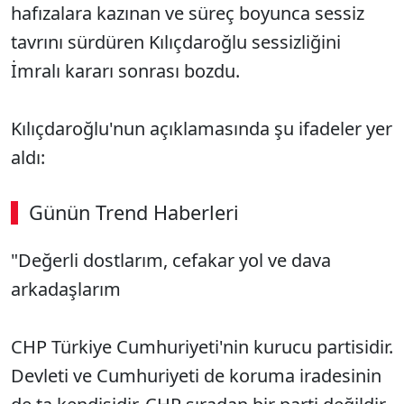
hafızalara kazınan ve süreç boyunca sessiz
tavrını sürdüren Kılıçdaroğlu sessizliğini
İmralı kararı sonrası bozdu.
Kılıçdaroğlu'nun açıklamasında şu ifadeler yer
aldı:
Günün Trend Haberleri
00:02
/ 02:14
"Değerli dostlarım, cefakar yol ve dava
Sesi Aç
arkadaşlarım
CHP Türkiye Cumhuriyeti'nin kurucu partisidir.
Devleti ve Cumhuriyeti de koruma iradesinin