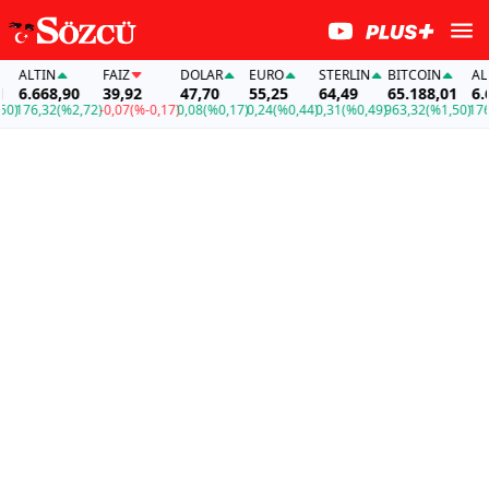
ALTIN
FAİZ
DOLAR
EURO
STERLIN
BITCOIN
ALTI
6.668,90
39,92
47,70
55,25
64,49
65.188,01
6.66
)
176,32
(%2,72)
-0,07
(%-0,17)
0,08
(%0,17)
0,24
(%0,44)
0,31
(%0,49)
963,32
(%1,50)
176,3