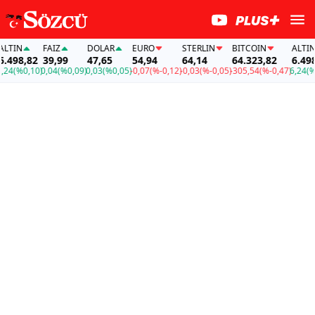
IN
FAİZ
DOLAR
EURO
STERLIN
BITCOIN
ALTIN
98,82
39,99
47,65
54,94
64,14
64.323,82
6.498,8
(%0,10)
0,04
(%0,09)
0,03
(%0,05)
-0,07
(%-0,12)
-0,03
(%-0,05)
-305,54
(%-0,47)
6,24
(%0,1