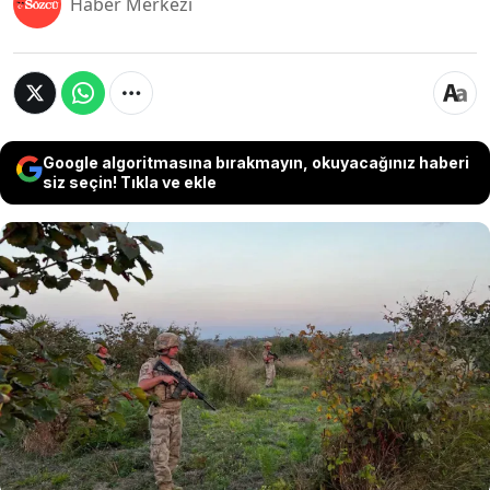
Haber Merkezi
Google algoritmasına bırakmayın, okuyacağınız haberi
siz seçin! Tıkla ve ekle
Ekim ve kasım ayında hasadı yapılan safranın
kilogram fiyatının bu yıl 600 bin lirayı bulması
bekleniyor. Temmuz ve ağustos ayında ekimi
yapılan bitkinin değerinin artması, tarlalarda
safran tohumlarının çalınmasına neden oldu.
Gece gündüz tarlalarda nöbet tutan jandarmalar,
hırsızlara göz açtırmıyor.