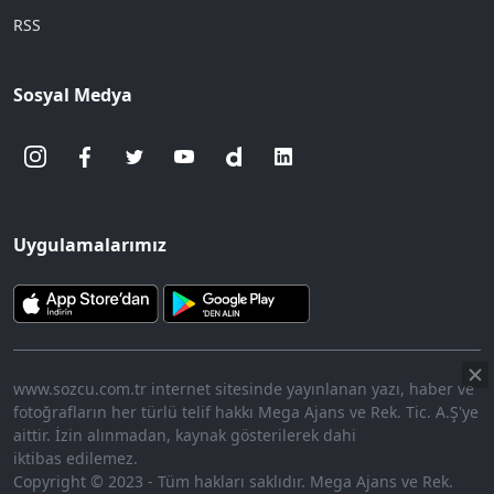
RSS
Sosyal Medya
Uygulamalarımız
www.sozcu.com.tr internet sitesinde yayınlanan yazı, haber ve
fotoğrafların her türlü telif hakkı Mega Ajans ve Rek. Tic. A.Ş'ye
aittir. İzin alınmadan, kaynak gösterilerek dahi
iktibas edilemez.
Copyright © 2023 - Tüm hakları saklıdır. Mega Ajans ve Rek.