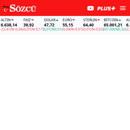
IN
FAİZ
DOLAR
EURO
STERLIN
BITCOIN
ALTIN
38,14
39,92
47,72
55,15
64,40
65.001,21
6.638
41
(%-0,34)
-0,07
(%-0,17)
0,01
(%0,01)
-0,04
(%-0,07)
-0,01
(%-0,02)
207,99
(%0,32)
-22,41
(