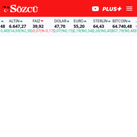
ALTIN
FAİZ
DOLAR
EURO
STERLIN
BITCOIN
ALT
6.647,27
39,92
47,70
55,20
64,43
64.740,48
6.
48)
154,69
(%2,38)
-0,07
(%-0,17)
0,07
(%0,15)
0,19
(%0,34)
0,26
(%0,40)
307,79
(%0,48)
154