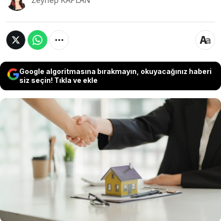
Zeynep KAPLAN
Google algoritmasına bırakmayın, okuyacağınız haberi
siz seçin! Tıkla ve ekle
Kira sözleşmesi, ev sahibi ve kiracı arasındaki
hukuki bir anlaşmadır. Bu sözleşme, her iki tarafın
da haklarını ve sorumluluklarını belirler ve olası
anlaşmazlıklarda yasal bir dayanak oluşturur. Bu
nedenle, kira sözleşmesi hazırlarken veya
imzalarken dikkatli olmak ve sözleşmenin tüm
maddelerini iyi anlamak büyük önem taşır.