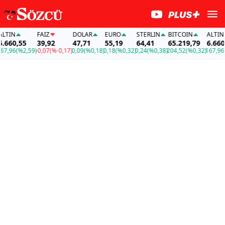
TIN
FAİZ
DOLAR
EURO
STERLIN
BITCOIN
ALTIN
660,55
39,92
47,71
55,19
64,41
65.219,79
6.660,5
,96
(%2,59)
-0,07
(%-0,17)
0,09
(%0,18)
0,18
(%0,32)
0,24
(%0,38)
204,52
(%0,32)
167,96
(%