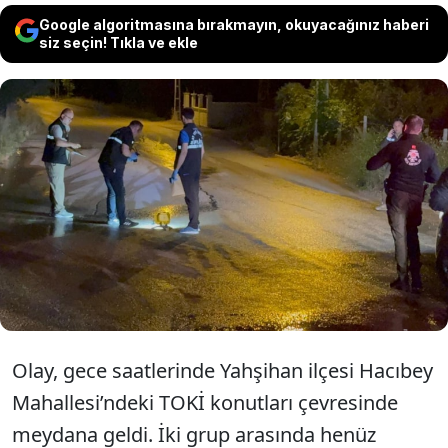
Google algoritmasına bırakmayın, okuyacağınız haberi
siz seçin! Tıkla ve ekle
Kırıkkale’nin Yahşihan ilçesinde iki grup
arasında çıkan bıçaklı kavgada 2 kişi ağır
yaralandı. Polis, şüphelilerin yakalanması
için çalışma başlattı.
Olay, gece saatlerinde Yahşihan ilçesi Hacıbey
Mahallesi’ndeki TOKİ konutları çevresinde
meydana geldi. İki grup arasında henüz