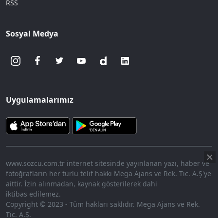
RSS
Sosyal Medya
Uygulamalarımız
www.sozcu.com.tr internet sitesinde yayınlanan yazı, haber ve
fotoğrafların her türlü telif hakkı Mega Ajans ve Rek. Tic. A.Ş'ye
aittir. İzin alınmadan, kaynak gösterilerek dahi
iktibas edilemez.
Copyright © 2023 - Tüm hakları saklıdır. Mega Ajans ve Rek.
Tic. A.Ş.