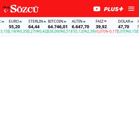
EURO
STERLIN
BITCOIN
ALTIN
FAİZ
DOLAR
EU
55,20
64,44
64.746,01
6.647,70
39,92
47,70
55
15)
0,19
(%0,35)
0,27
(%0,42)
326,00
(%0,51)
155,12
(%2,39)
-0,07
(%-0,17)
0,07
(%0,15)
0,1