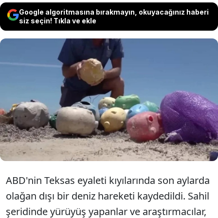
Google algoritmasına bırakmayın, okuyacağınız haberi
siz seçin! Tıkla ve ekle
ABD'nin Teksas eyaletinde son bir yılda
sahile vuran plastik kumbara sayısı 60'ı
geçti. Okyanus akıntılarıyla taşındığı
tahmin edilen nesnelerin kaynağı
araştırılıyor.
ABD'nin Teksas eyaleti kıyılarında son aylarda
olağan dışı bir deniz hareketi kaydedildi. Sahil
şeridinde yürüyüş yapanlar ve araştırmacılar,