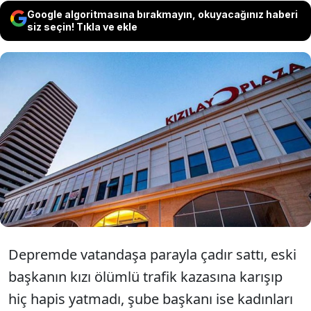
Google algoritmasına bırakmayın, okuyacağınız haberi
siz seçin! Tıkla ve ekle
Yeni kanunla yapılacak harcamalarda Kamu
İhale Kanunu’na bağlı kalmayacak. Çadır bile
‘stratejik ürün’ sayılacak. İhale yapma
zorunluluğu kalkacak, istediği kişilere işleri
verecek.
Depremde vatandaşa parayla çadır sattı, eski
başkanın kızı ölümlü trafik kazasına karışıp
hiç hapis yatmadı, şube başkanı ise kadınları