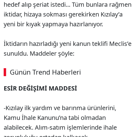
hedef alıp şeriat istedi... Tüm bunlara rağmen
iktidar, hizaya sokması gerekirken Kızılay’a
yeni bir kıyak yapmaya hazırlanıyor.
İktidarın hazırladığı yeni kanun teklifi Meclis’e
sunuldu. Maddeler şöyle:
Günün Trend Haberleri
00:02
/ 08:06
ESİR DEĞİŞİMİ MADDESİ
Sesi Aç
-Kızılay ilk yardım ve barınma ürünlerini,
Kamu İhale Kanunu’na tabi olmadan
alabilecek. Alım-satım işlemlerinde ihale