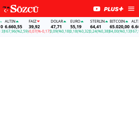
ALTIN
FAİZ
DOLAR
EURO
STERLIN
BITCOIN
ALTIN
6.660,55
39,92
47,71
55,19
64,41
65.020,00
6.660,
167,96
(%2,59)
-0,07
(%-0,17)
0,09
(%0,18)
0,18
(%0,32)
0,24
(%0,38)
84,00
(%0,13)
167,96
(