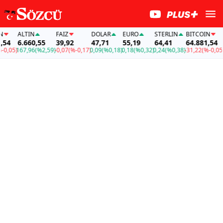
ALTIN
FAİZ
DOLAR
EURO
STERLIN
BITCOIN
AL
4
6.660,55
39,92
47,71
55,19
64,41
64.881,54
6.
,05)
167,96
(%2,59)
-0,07
(%-0,17)
0,09
(%0,18)
0,18
(%0,32)
0,24
(%0,38)
-31,22
(%-0,05)
16