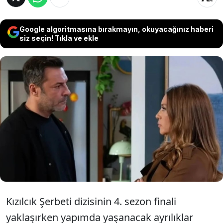
Google algoritmasına bırakmayın, okuyacağınız haberi
siz seçin! Tıkla ve ekle
Kızılcık Şerbeti’nin 4. sezon finali öncesi
dikkat çeken ayrılık iddiaları gündeme
geldi. Dizide iki önemli oyuncunun
projeye veda edeceği öğrenildi.
Kızılcık Şerbeti dizisinin 4. sezon finali
yaklaşırken yapımda yaşanacak ayrılıklar