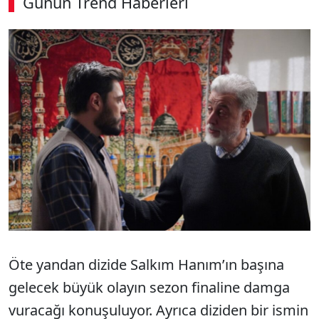
Günün Trend Haberleri
00:02
/ 08:06
Sesi Aç
Öte yandan dizide Salkım Hanım’ın başına
gelecek büyük olayın sezon finaline damga
vuracağı konuşuluyor. Ayrıca diziden bir ismin