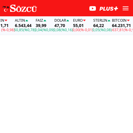
ALTIN
FAİZ
DOLAR
EURO
STERLIN
BITCOIN
AL
6.543,44
39,99
47,70
55,01
64,22
64.231,71
6.
98)
50,85
(%0,78)
0,04
(%0,09)
0,08
(%0,16)
0,00
(%-0,01)
0,05
(%0,08)
-637,81
(%-0,98)
50,