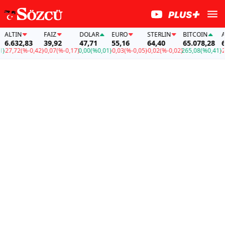
LTIN
FAİZ
DOLAR
EURO
STERLIN
BITCOIN
ALTI
.632,83
39,92
47,71
55,16
64,40
65.078,28
6.63
7,72
(%-0,42)
-0,07
(%-0,17)
0,00
(%0,01)
-0,03
(%-0,05)
-0,02
(%-0,02)
265,08
(%0,41)
-27,7