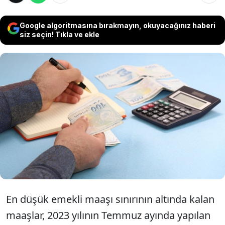
Google algoritmasına bırakmayın, okuyacağınız haberi
siz seçin! Tıkla ve ekle
Kök maaş hesaplama, emekli maaşının zam ve
enflasyon düzeltmeleri öncesi temelini
oluşturan tutarı hesaplama işlemidir. Kök
maaşın E-devlet sisteminde yer alan "Emekli
Maaşı Sorgulama" bölümünden emekli
vatandaşların kök maaşı görüntüleniyor.
En düşük emekli maaşı sınırının altında kalan
maaşlar, 2023 yılının Temmuz ayında yapılan