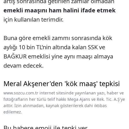
artış sonrasında getirilen zamlar olmadan
emekli maaşını ham halini ifade etmek
için kullanılan terimdir.
Buna göre emekli zammı sonrasında kök
aylığı 10 bin TL’nin altında kalan SSK ve
BAĞKUR emeklisi yine aynı maaşı almaya
devam edecek.
Meral Akşener'den 'kök maaş' tepkisi
www.sozcu.com.tr internet sitesinde yayınlanan yazı, haber ve
fotoğrafların her türlü telif hakkı Mega Ajans ve Rek. Tic. A.Ş'ye
aittir. İzin alınmadan, kaynak gösterilerek dahi iktibas
edilemez.
Bu habere emoji ile tepki ver