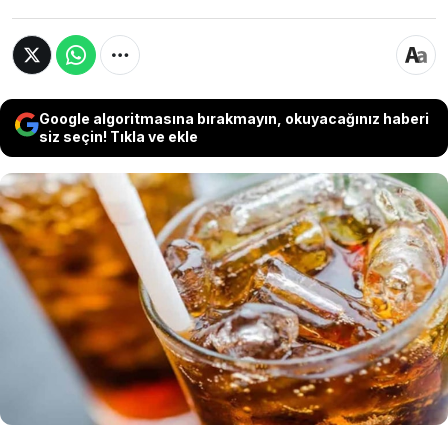
Google algoritmasına bırakmayın, okuyacağınız haberi
siz seçin! Tıkla ve ekle
Küresel ekonominin atardamarlarından biri
olan Hürmüz Boğazı'nın kapanması, enerji ve
gıda fiyatlarını altüst etmekle kalmadı;
Hindistan’ın başkenti Yeni Delhi’de
beklenmedik bir "kültürel direnişin" fitilini
ateşledi: Diyet Kola kıtlığı.