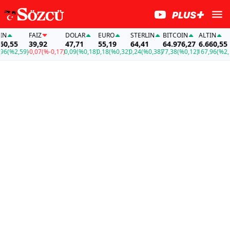
FAİZ
DOLAR
EURO
STERLIN
BITCOIN
ALTIN
,55
39,92
47,71
55,19
64,41
64.976,27
6.660,55
(%2,59)
-0,07
(%-0,17)
0,09
(%0,18)
0,18
(%0,32)
0,24
(%0,38)
77,38
(%0,12)
167,96
(%2,59)