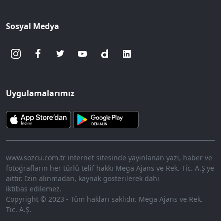
Sosyal Medya
Uygulamalarımız
www.sozcu.com.tr internet sitesinde yayınlanan yazı, haber ve
fotoğrafların her türlü telif hakkı Mega Ajans ve Rek. Tic. A.Ş'ye
aittir. İzin alınmadan, kaynak gösterilerek dahi
iktibas edilemez.
Copyright © 2023 - Tüm hakları saklıdır. Mega Ajans ve Rek.
Tic. A.Ş.