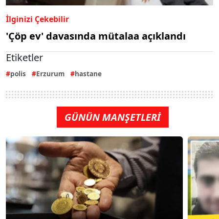
İlginizi Çekebilir
'Çöp ev' davasında mütalaa açıklandı
Etiketler
polis
Erzurum
hastane
GÜNÜN MANŞETLERİ