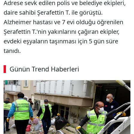
Adrese sevk edilen polis ve belediye ekipleri,
daire sahibi Şerafettin T. ile görüştü.
Alzheimer hastası ve 7 evi olduğu öğrenilen
Şerafettin T.'nin yakınlarını çağıran ekipler,
evdeki eşyaların taşınması için 5 gün süre
tanıdı.
Günün Trend Haberleri
00:03
/ 06:57
Sesi Aç