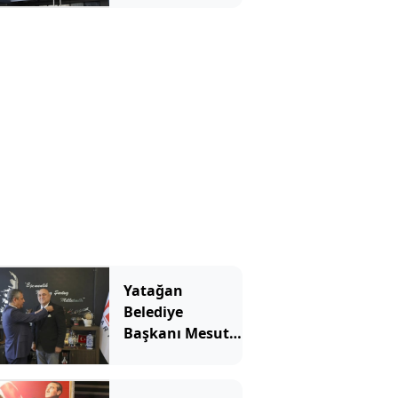
Yatağan
Belediye
Başkanı Mesut
Günay Yeni
Parti'ye geçti