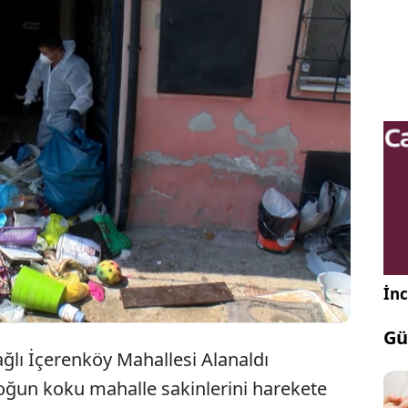
ahalle sakinlerinin çevreye yayılan kötü koku
ığı şikayet üzerine harekete geçen ekipler bir 'çöp
ştı. Uzun süredir atık biriktirilen daireden tam 5
arılırken, evin dezenfekte edileceği bildirildi.
İnc
Gü
ağlı İçerenköy Mahallesi Alanaldı
oğun koku mahalle sakinlerini harekete