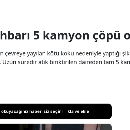
barı 5 kamyon çöpü or
in çevreye yayılan kötü koku nedeniyle yaptığı şi
ştı. Uzun süredir atık biriktirilen daireden tam 5 k
okuyacağınız haberi siz seçin! Tıkla ve ekle