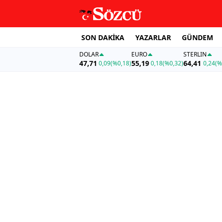
SON DAKİKA
YAZARLAR
GÜNDEM
DOLAR
EURO
STERLIN
47,71
55,19
64,41
0,09
(%0,18)
0,18
(%0,32)
0,24
(%