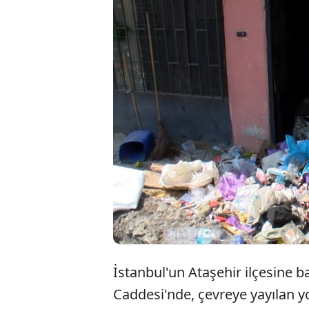
Ataşehir'de m
nedeniyle yapt
ev' ile karşıla
kamyon çöp çık
İstanbul'un Ataşehir ilçesine b
Caddesi'nde, çevreye yayılan y