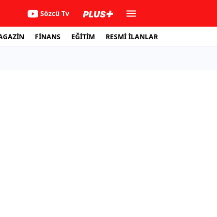
Sözcü Tv
AGAZİN
FİNANS
EĞİTİM
RESMİ İLANLAR