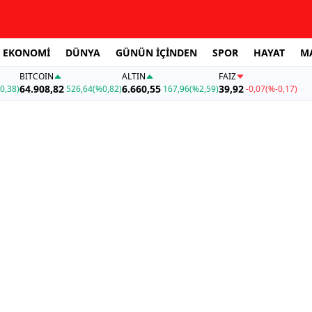
EKONOMİ
DÜNYA
GÜNÜN İÇİNDEN
SPOR
HAYAT
M
BITCOIN
ALTIN
FAİZ
64.908,82
6.660,55
39,92
0,38)
526,64
(%0,82)
167,96
(%2,59)
-0,07
(%-0,17)