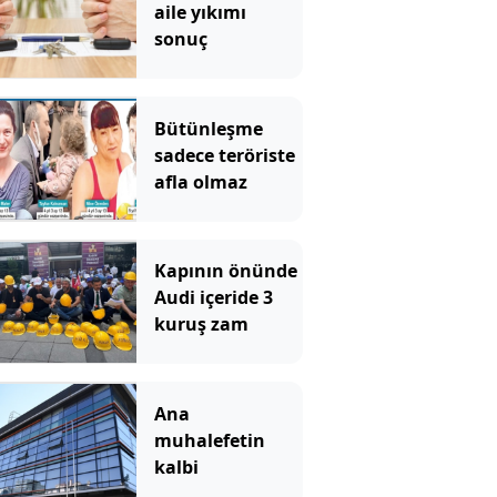
aile yıkımı
sonuç
Bütünleşme
sadece teröriste
afla olmaz
Kapının önünde
Audi içeride 3
kuruş zam
Ana
muhalefetin
kalbi