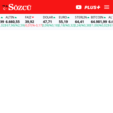
ALTIN
FAİZ
DOLAR
EURO
STERLIN
BITCOIN
ALTI
9
6.660,55
39,92
47,71
55,19
64,41
64.981,99
6.66
2)
167,96
(%2,59)
-0,07
(%-0,17)
0,09
(%0,18)
0,18
(%0,32)
0,24
(%0,38)
11,00
(%0,02)
167,9