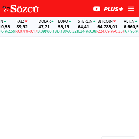
N
FAİZ
DOLAR
EURO
STERLIN
BITCOIN
ALTIN
0,55
39,92
47,71
55,19
64,41
64.785,01
6.660,55
6
(%2,59)
-0,07
(%-0,17)
0,09
(%0,18)
0,18
(%0,32)
0,24
(%0,38)
-224,69
(%-0,35)
167,96
(%2