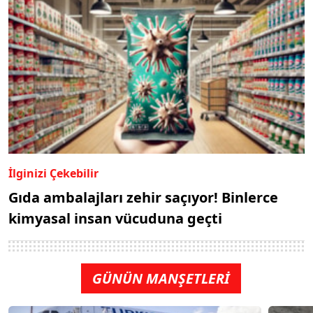
İlginizi Çekebilir
Gıda ambalajları zehir saçıyor! Binlerce
kimyasal insan vücuduna geçti
GÜNÜN MANŞETLERİ