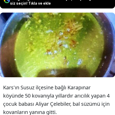
siz seçin! Tıkla ve ekle
Kars'ta arıcılık yapan Aliyar Çelebiler,
kovanlarından birini açıp yeşil
renkteki balı görünce şaşırdı.
Kars'ın Susuz ilçesine bağlı Karapınar
köyünde 50 kovanıyla yıllardır arıcılık yapan 4
çocuk babası Aliyar Çelebiler, bal süzümü için
kovanların yanına gitti.