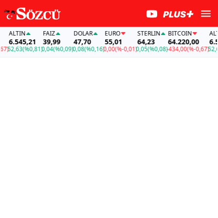
ALTIN
FAİZ
DOLAR
EURO
STERLIN
BITCOIN
ALTIN
6.545,21
39,99
47,70
55,01
64,23
64.220,00
6.545
52,63
(%0,81)
0,04
(%0,09)
0,08
(%0,16)
0,00
(%-0,01)
0,05
(%0,08)
-434,00
(%-0,67)
52,63
(