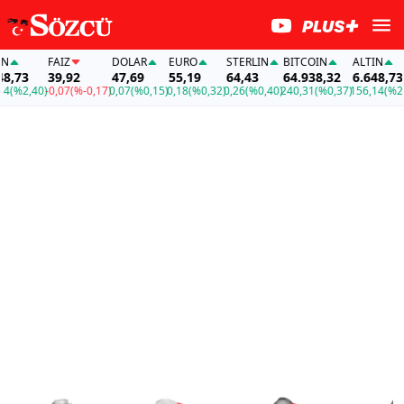
FAİZ
DOLAR
EURO
STERLIN
BITCOIN
ALTIN
FAİ
39,92
47,69
55,19
64,43
64.938,32
6.648,73
39
40)
-0,07
(%-0,17)
0,07
(%0,15)
0,18
(%0,32)
0,26
(%0,40)
240,31
(%0,37)
156,14
(%2,40)
-0,0