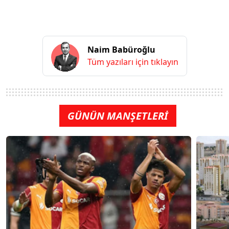
Naim Babüroğlu
Tüm yazıları için tıklayın
GÜNÜN MANŞETLERİ