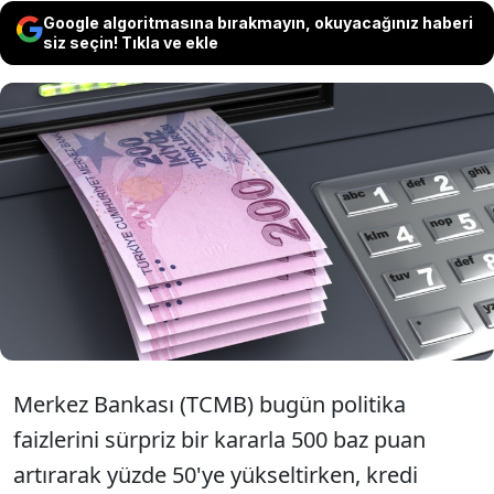
Google algoritmasına bırakmayın, okuyacağınız haberi
siz seçin! Tıkla ve ekle
Ortalama ihtiyaç kredisi faizi geçen hafta bir
önceki haftaya göre 13 puanlık artışla yüzde
76'ya yükseldi. Vergiler ve diğer masraflar
eklendiğinde kredinin maliyetinde yüzde
117'lik üç haneli tarihi orana ulaşılıyor.
Merkez Bankası (TCMB) bugün politika
faizlerini sürpriz bir kararla 500 baz puan
artırarak yüzde 50'ye yükseltirken, kredi