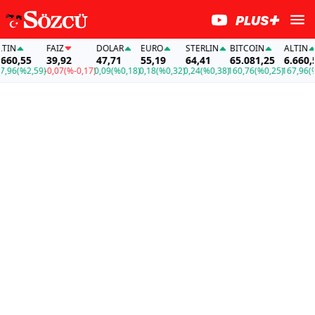
FAİZ
DOLAR
EURO
STERLIN
BITCOIN
ALTIN
,55
39,92
47,71
55,19
64,41
65.081,25
6.660,55
(%2,59)
-0,07
(%-0,17)
0,09
(%0,18)
0,18
(%0,32)
0,24
(%0,38)
160,76
(%0,25)
167,96
(%2,59