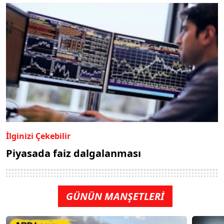
İlginizi Çekebilir
Piyasada faiz dalgalanması
GÜNÜN MANŞETLERİ