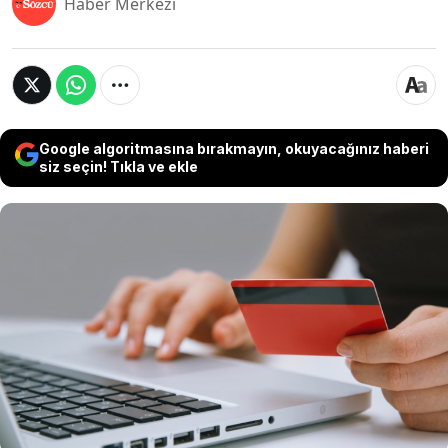
Haber Merkezi
Google algoritmasına bırakmayın, okuyacağınız haberi
siz seçin! Tıkla ve ekle
Tüketici Hakları Derneği Genel Başkanı Ergün
Kılıç, "ilk ay ücretsiz", "bir kahve fiyatına üyelik"
gibi kampanyalarla sunulan abonelik ücretlerinin
dikkat edilmediğinde büyüyen bir harcama
yüküne dönüşebildiğini belirterek, tüketicilerin
kredi kartı ekstrelerini düzenli kontrol etmesinin
önemine dikkati çekti.