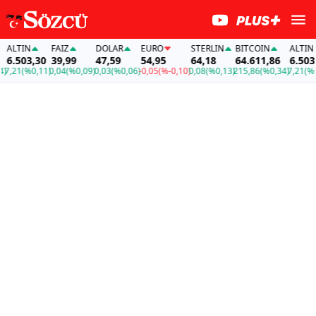
LTIN
FAİZ
DOLAR
EURO
STERLIN
BITCOIN
ALTIN
.503,30
39,99
47,59
54,95
64,18
64.611,86
6.503,30
21
(%0,11)
0,04
(%0,09)
0,03
(%0,06)
-0,05
(%-0,10)
0,08
(%0,13)
215,86
(%0,34)
7,21
(%0,11