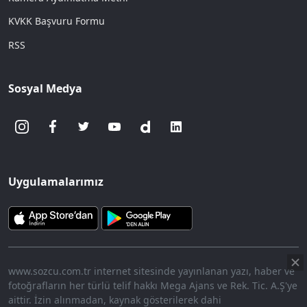
KVKK Başvuru Formu
RSS
Sosyal Medya
Uygulamalarımız
www.sozcu.com.tr internet sitesinde yayınlanan yazı, haber ve
fotoğrafların her türlü telif hakkı Mega Ajans ve Rek. Tic. A.Ş'ye
aittir. İzin alınmadan, kaynak gösterilerek dahi