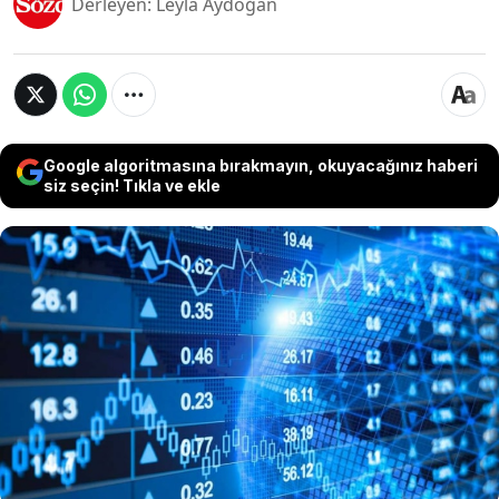
Derleyen: Leyla Aydoğan
Google algoritmasına bırakmayın, okuyacağınız haberi
siz seçin! Tıkla ve ekle
Uzay taşımacılığı devi SpaceX’in borsa tarihindeki
yerini alan halka arzında, bireysel yatırımcılara
ayrılan devasa pay piyasada adeta izdihama yol
açtı. Şirketin hisseleri ilk işlem gününde yüzde 19
değer kazanırken, küçük yatırımcılar kendilerine
düşen ufak paylarla büyük hayallerin peşine
düştü.