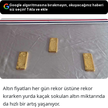
Google algoritmasına bırakmayın, okuyacağınız haberi
siz seçin! Tıkla ve ekle
Bu sabah Hakkari'de minibüsteki bir
yolcunun ayakkabılarında 3 kilo külçe altın
ele geçirilmişti. Öğle saatlerinde ise
Amasya'da bir yolcu otobüsünde 3 kilogram
külçe altın ele geçirildi
Altın fiyatları her gün rekor üstüne rekor
kırarken yurda kaçak sokulan altın miktarında
da hızlı bir artış yaşanıyor.