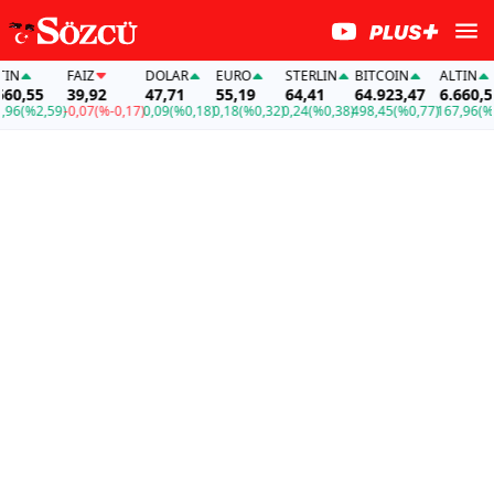
FAİZ
DOLAR
EURO
STERLIN
BITCOIN
ALTIN
0,55
39,92
47,71
55,19
64,41
64.923,47
6.660,55
6
(%2,59)
-0,07
(%-0,17)
0,09
(%0,18)
0,18
(%0,32)
0,24
(%0,38)
498,45
(%0,77)
167,96
(%2,5