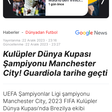
Madrid'den Vinicius
1 gün önce
Junior kararı
Haberler
-
Dünyadan Futbol
Yayınlanma :
22 Aralık 2023 - 23:16
Güncellenme :
22 Aralık 2023 - 23:27
Kulüpler Dünya Kupası
Şampiyonu Manchester
City! Guardiola tarihe geçti
UEFA Şampiyonlar Ligi şampiyonu
Manchester City, 2023 FIFA Kulüpler
Dünya Kupası'nda Brezilya ekibi