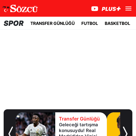
SPOR
TRANSFER GÜNLÜĞÜ
FUTBOL
BASKETBOL
lüğü
Transfer Günlüğü
Geleceği tartışma
aha
konusuydu! Real