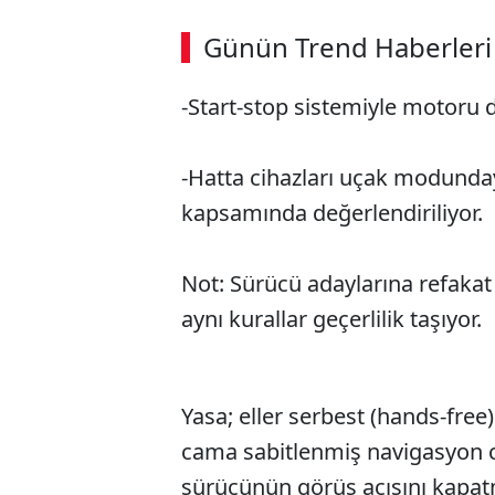
Günün Trend Haberleri
-Start-stop sistemiyle motoru
SÖZCÜ SON DAKİKA
-Hatta cihazları uçak modunda
kapsamında değerlendiriliyor.
Not: Sürücü adaylarına refaka
aynı kurallar geçerlilik taşıyor.
Yasa; eller serbest (hands-free)
cama sabitlenmiş navigasyon c
sürücünün görüş açısını kapatm