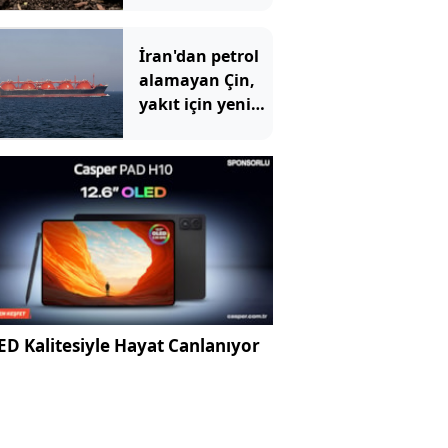
bildirdiğine
pişman oldu
İran'dan petrol
alamayan Çin,
yakıt için yeni
durağını buldu
D Kalitesiyle Hayat Canlanıyor