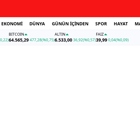
EKONOMİ
DÜNYA
GÜNÜN İÇİNDEN
SPOR
HAYAT
M
BITCOIN
ALTIN
FAİZ
64.565,29
6.533,00
39,99
0,22)
477,28
(%0,75)
36,92
(%0,57)
0,04
(%0,09)