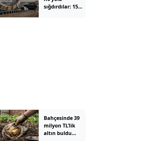
sığdırdılar: 15
metrelik dev
halkayı 35
günde böyle
taşıdılar
Bahçesinde 39
milyon TL’lik
altın buldu
devlete