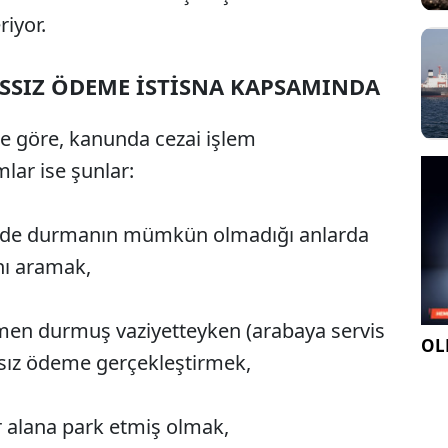
riyor.
SSIZ ÖDEME İSTİSNA KAPSAMINDA
re göre, kanunda cezai işlem
lar ise şunlar:
erde durmanın mümkün olmadığı anlarda
ını aramak,
en durmuş vaziyetteyken (arabaya servis
OLE
ssız ödeme gerçekleştirmek,
r alana park etmiş olmak,