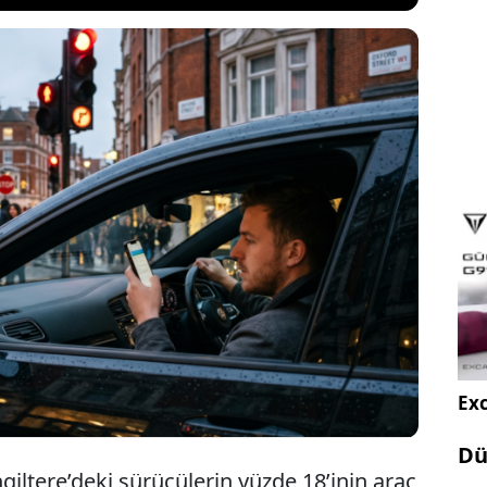
lık’ta direksiyon başındayken cep telefonu ve benzeri
rı elinde bulunduran sürücülere yönelik uygulanan
ar, özellikle son iki yılda ehliyetini alan sürücülerin
nında iptal edilmesine yol açıyor.
Exc
Dü
ngiltere’deki sürücülerin yüzde 18’inin araç