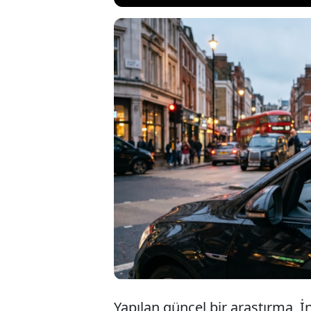
Birleşik Kral
mobil cihazla
yasal yaptırıml
belgelerinin a
Yapılan güncel bir araştırma, İ