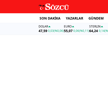
SON DAKİKA
YAZARLAR
GÜNDEM
DOLAR
EURO
STERLIN
47,59
55,07
64,24
0,03
(%0,06)
0,06
(%0,11)
0,14
(%