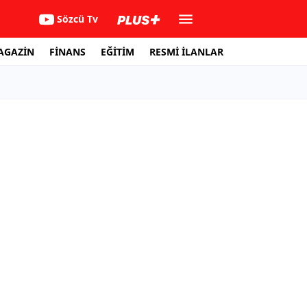
Sözcü Tv
AGAZİN
FİNANS
EĞİTİM
RESMİ İLANLAR