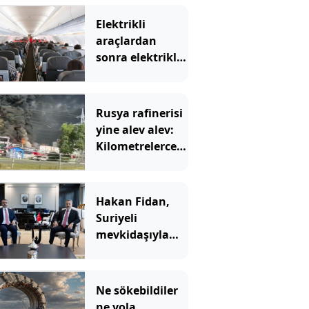
Elektrikli
araçlardan
sonra elektrikli
uçaklar geliyor:
İlk sefer için
tarih verildi
Rusya rafinerisi
yine alev alev:
Kilometrelerce
öteden görüldü
Hakan Fidan,
Suriyeli
mevkidaşıyla
görüştü: İşbirliği
vurgusu yaptı
Ne sökebildiler
ne yola