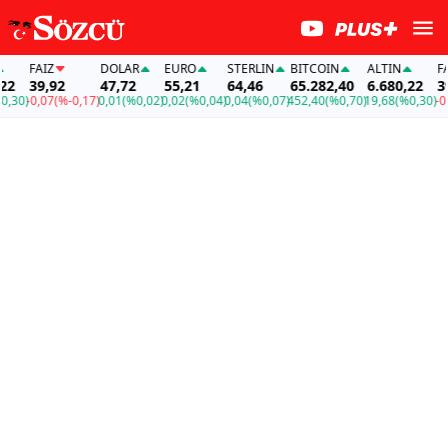
FAİZ
DOLAR
EURO
STERLIN
BITCOIN
ALTIN
FAİZ
39,92
47,72
55,21
64,46
65.282,40
6.680,22
39,9
0)
-0,07
(%-0,17)
0,01
(%0,02)
0,02
(%0,04)
0,04
(%0,07)
452,40
(%0,70)
19,68
(%0,30)
-0,07