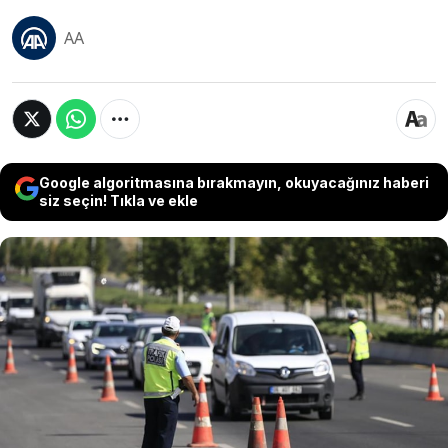
AA
Google algoritmasına bırakmayın, okuyacağınız haberi
siz seçin! Tıkla ve ekle
Kurban Bayramı tatili öncesi kara yollarında
"turuncu" alarm verildi. Ulaştırma ve Altyapı
Bakanı Abdulkadir Uraloğlu, bayram süresince
trafik yoğunluğunun Akıllı Ulaşım Sistemleri
Merkezi üzerinden saniye saniye izleneceğini ve
kritik noktalarda ekiplerin 7/24 teyakkuzda
olacağını açıkladı.