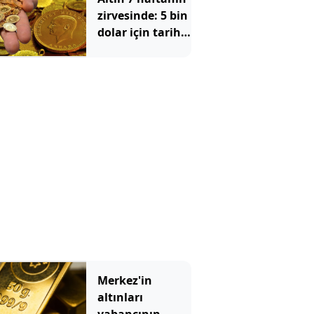
zirvesinde: 5 bin
dolar için tarih
verildi
Merkez'in
altınları