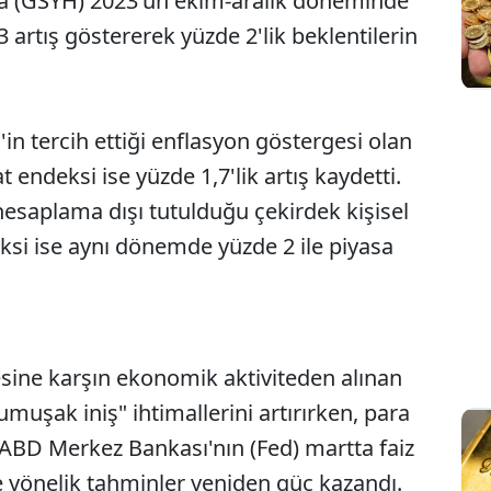
ıla (GSYH) 2023'ün ekim-aralık döneminde
,3 artış göstererek yüzde 2'lik beklentilerin
in tercih ettiği enflasyon göstergesi olan
t endeksi ise yüzde 1,7'lik artış kaydetti.
hesaplama dışı tutulduğu çekirdek kişisel
ksi ise aynı dönemde yüzde 2 ile piyasa
ine karşın ekonomik aktiviteden alınan
uşak iniş" ihtimallerini artırırken, para
 ABD Merkez Bankası'nın (Fed) martta faiz
e yönelik tahminler yeniden güç kazandı.