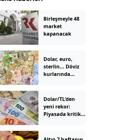
Birleşmeyle 48
market
kapanacak
Dolar, euro,
sterlin... Döviz
kurlarında
tarihi zirve
Dolar/TL'den
yeni rekor:
Piyasada kritik
48 saatlik
dönemeç
alarmı!
Altın 7 haftanın