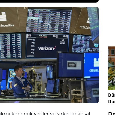
salar dünkü yoğun verilerden aldığı sinyallerle
ederken para piyasalarındaki fiyatlamalarda ABD
sı'nın (Fed) martta faiz indirimlerine
eğine yönelik tahminler yeniden güç kazandı.
Dün
Dü
akroekonomik veriler ve şirket finansal
Fi