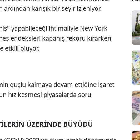
 ardından karışık bir seyir izleniyor.
ş" yapabileceği ihtimaliyle New York
es endeksleri kapanış rekoru kırarken,
 etkili oluyor.
in güçlü kalmaya devam ettiğine işaret
Sesi Aç
un hız kesmesi piyasalarda soru
NTİLERİN ÜZERİNDE BÜYÜDÜ