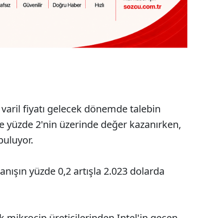
 varil fiyatı gelecek dönemde talebin
le yüzde 2'nin üzerinde değer kazanırken,
buluyor.
panışın yüzde 0,2 artışla 2.023 dolarda
mikroçip üreticilerinden Intel'in geçen