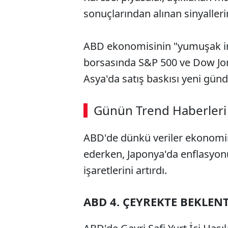
sonuçlarından alınan sinyallerin
ABD ekonomisinin "yumuşak ini
borsasında S&P 500 ve Dow Jon
Asya'da satış baskısı yeni günde
ABERİ OKU
➜
Günün Trend Haberleri
00:02
/ 09:08
ABD'de dünkü veriler ekonomin
ederken, Japonya'da enflasyon
işaretlerini artırdı.
ABD 4. ÇEYREKTE BEKLE