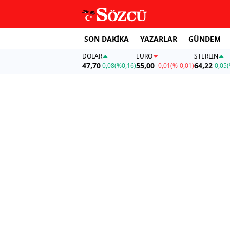
SON DAKİKA
YAZARLAR
GÜNDEM
DOLAR
EURO
STERLIN
47,70
55,00
64,22
0,08
(%0,16)
-0,01
(%-0,01)
0,05
(