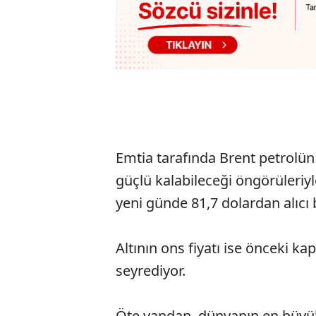
Emtia tarafında Brent petrolün
güçlü kalabileceği öngörüleriy
yeni günde 81,7 dolardan alıcı 
Altının ons fiyatı ise önceki ka
seyrediyor.
Öte yandan, dünyanın en büyük 