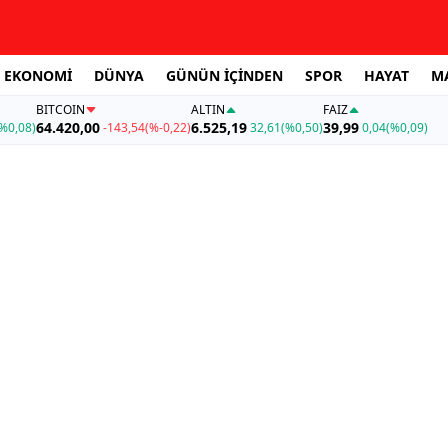
EKONOMİ
DÜNYA
GÜNÜN İÇİNDEN
SPOR
HAYAT
M
BITCOIN
ALTIN
FAİZ
64.420,00
6.525,19
39,99
%0,08)
-143,54
(%-0,22)
32,61
(%0,50)
0,04
(%0,09)