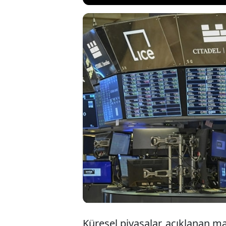
Küresel piya
karışık seyr
Merkez Banka
başlayabilec
Küresel piyasalar, açıklanan m