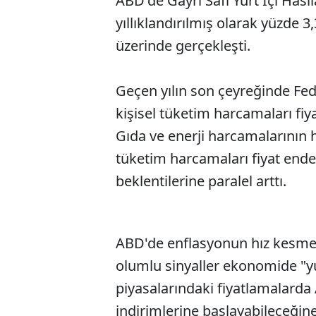
ABD'de Gayri Safi Yurt İçi Has
yıllıklandırılmış olarak yüzde 3
üzerinde gerçekleşti.
Geçen yılın son çeyreğinde Fed'
kişisel tüketim harcamaları fiya
Gıda ve enerji harcamalarının 
tüketim harcamaları fiyat ende
beklentilerine paralel arttı.
ABD'de enflasyonun hız kesmes
olumlu sinyaller ekonomide "yum
piyasalarındaki fiyatlamalarda
indirimlerine başlayabileceğin