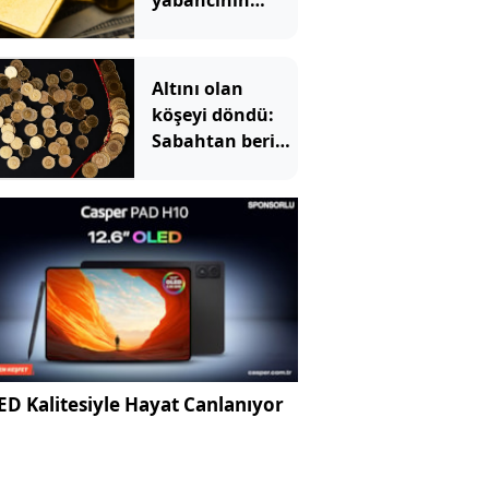
yabancının
cebinde
Altını olan
köşeyi döndü:
Sabahtan beri
215 lira
kazandırdı
D Kalitesiyle Hayat Canlanıyor