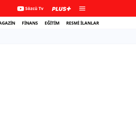
Sözcü Tv
AGAZİN
FİNANS
EĞİTİM
RESMİ İLANLAR