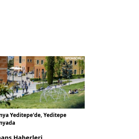
ya Yeditepe'de, Yeditepe
nyada
nans Haberleri