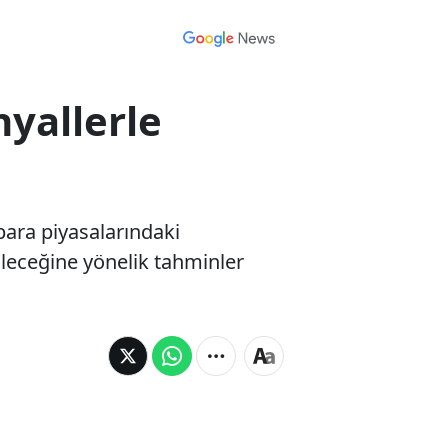
nyallerle
para piyasalarındaki
ileceğine yönelik tahminler