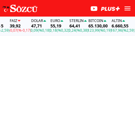
FAİZ
DOLAR
EURO
STERLIN
BITCOIN
ALTIN
FAİZ
39,92
47,71
55,19
64,41
65.130,00
6.660,55
39,9
-0,07
(%-0,17)
0,09
(%0,18)
0,18
(%0,32)
0,24
(%0,38)
123,99
(%0,19)
167,96
(%2,59)
-0,07
(