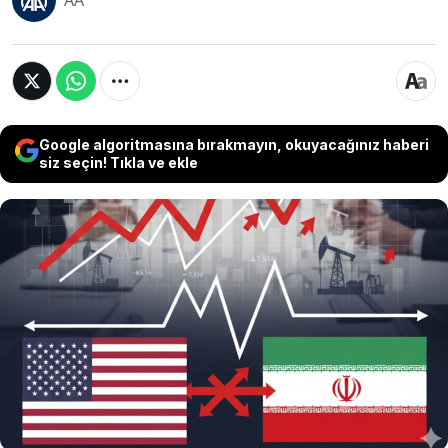
AA
Google algoritmasına bırakmayın, okuyacağınız haberi
siz seçin! Tıkla ve ekle
ABD ile İran arasında imzalanan mutabakat
zaptının ardından detayların belirsizliği küresel
piyasalarda temkinli bir bekleyiş yaratırken;
SpaceX’in tarihi halka arzı ve Japonya Merkez
Bankası’nın (BoJ) 1995’ten bu yana ilk kez faizi
yüzde 1’e yükseltmesi küresel finans dünyasında
yeni bir dönem başlattı.