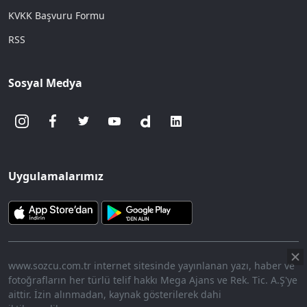
KVKK Başvuru Formu
RSS
Sosyal Medya
Uygulamalarımız
www.sozcu.com.tr internet sitesinde yayınlanan yazı, haber ve
fotoğrafların her türlü telif hakkı Mega Ajans ve Rek. Tic. A.Ş'ye
aittir. İzin alınmadan, kaynak gösterilerek dahi