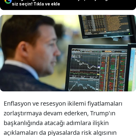
siz seçin! Tıkla ve ekle
Küresel piyasalar, dün ABD'nin yeni
başkanı Donald Trump'ın dünkü
açıklamalarının ardından negatif
seyirde hareketleniyor.
Enflasyon ve resesyon ikilemi fiyatlamaları
zorlaştırmaya devam ederken, Trump'ın
başkanlığında atacağı adımlara ilişkin
açıklamaları da piyasalarda risk algısının