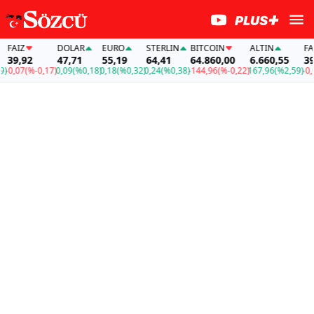
AİZ
DOLAR
EURO
STERLIN
BITCOIN
ALTIN
FAİZ
39,92
47,71
55,19
64,41
64.860,00
6.660,55
39,9
0,07
(%-0,17)
0,09
(%0,18)
0,18
(%0,32)
0,24
(%0,38)
-144,96
(%-0,22)
167,96
(%2,59)
-0,07
(