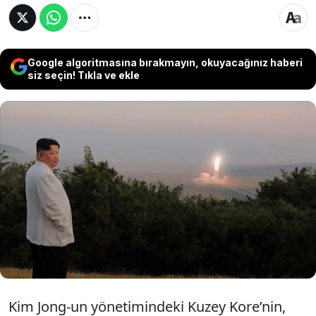
Google algoritmasına bırakmayın, okuyacağınız haberi
siz seçin! Tıkla ve ekle
Kuzey Kore'nin, Kim Jon-un'un suikastla
öldürülmesi veya liderliğin etkisiz hale
getirilmesi durumunda nükleer saldırıyı
devreye sokacak yeni bir anayasa
düzenlemesini yürürlüğe aldığı ileri sürüldü.
Kim Jong-un yönetimindeki Kuzey Kore’nin,