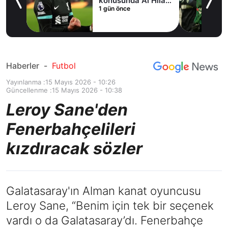
fer
konusunda Al Hilal
1 gün önce
ile anlaştı! Adım
adım Nunez
Haberler
-
Futbol
Yayınlanma :
15 Mayıs 2026 - 10:26
Güncellenme :
15 Mayıs 2026 - 10:38
Leroy Sane'den
Fenerbahçelileri
kızdıracak sözler
Galatasaray'ın Alman kanat oyuncusu
Leroy Sane, “Benim için tek bir seçenek
vardı o da Galatasaray’dı. Fenerbahçe