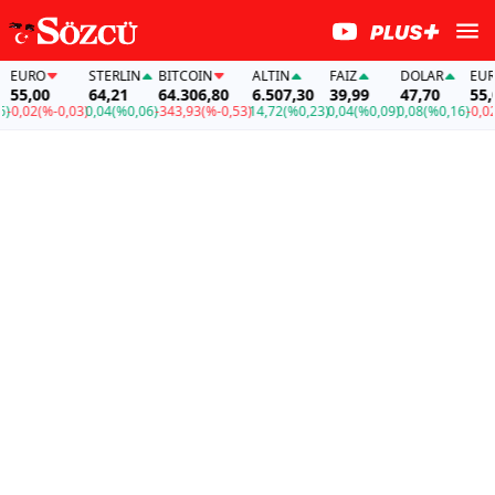
R
EURO
STERLIN
BITCOIN
ALTIN
FAİZ
DOLAR
55,00
64,21
64.306,80
6.507,30
39,99
47,70
0,16)
-0,02
(%-0,03)
0,04
(%0,06)
-343,93
(%-0,53)
14,72
(%0,23)
0,04
(%0,09)
0,08
(%0,16)
-