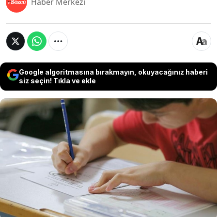
Haber Merkezi
Google algoritmasına bırakmayın, okuyacağınız haberi
siz seçin! Tıkla ve ekle
LGS 2026’da ilk kez uygulanacak beslenme paketi
sistemiyle öğrencilere sınav günü su ve
atıştırmalıklardan oluşan destek sağlanacak.
MEB’in hazırladığı uygulama, başvuru sırasında
talepte bulunan adayları kapsarken paketlerin
sınav salonlarında sıralara önceden bırakılacağı
bildirildi.