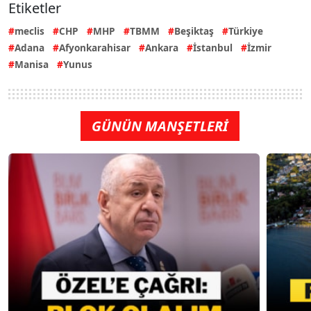
Etiketler
meclis
CHP
MHP
TBMM
Beşiktaş
Türkiye
Adana
Afyonkarahisar
Ankara
İstanbul
İzmir
Manisa
Yunus
GÜNÜN MANŞETLERİ