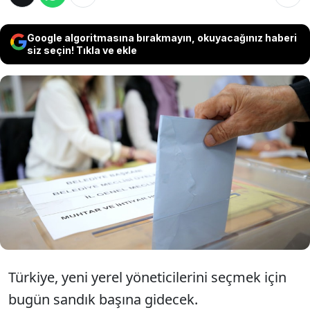
Google algoritmasına bırakmayın, okuyacağınız haberi
siz seçin! Tıkla ve ekle
Türkiye 5 yıl boyunca görev yapacak yerel
yöneticilerini seçmek için ülke genelinde
sandık başına gidiyor. Siyasi parti liderleri ve
adayların da nerede oy kullanacakları belli
oldu...
Türkiye, yeni yerel yöneticilerini seçmek için
bugün sandık başına gidecek.