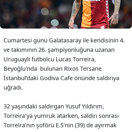
alınırken, Torreira'nın ilgili şahıstan geçtiğimiz
aylarda şikayetçi olduğu ve 45 günlük uzaklaştırma
kararı aldırdığı öğrenildi.
Cumartesi günü Galatasaray ile kendisinin 4.
ve takımının 26. şampiyonluğuna uzanan
Uruguaylı futbolcu Lucas Torreira,
Beyoğlu'nda bulunan Rixos Tersane
İstanbul’daki Godiva Cafe önünde saldırıya
uğradı.
32 yaşındaki saldırgan Yusuf Yıldırım,
Torreira'ya yumruk atarken, saldırı sonrası
Torreira'nın şoförü E.S'nin (39) de ayırmak