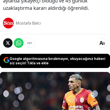
aylarda şikayetçi olduğu ve 45 günlük
uzaklaştırma kararı aldırdığı öğrenildi.
Mustafa Balcı
Google algoritmasına bırakmayın, okuyacağınız haberi
siz seçin! Tıkla ve ekle
Galatasaray futbolcusu Lucas Torreira, Beyoğlu'nda
bir AVM'nin kafesinin önünde yumruklu saldırıya
uğradı. Torreira'ya saldıran Yusuf Yıldırım'ın (32)
Uruguaylı futbolcu ve Galatasaray Spor Kulübü'nün
iletişim ekibinde çalışan İpek B.'yi ölümle tehdit
ettiği paylaşımlar ortaya çıktı. Saldırgan göz altına