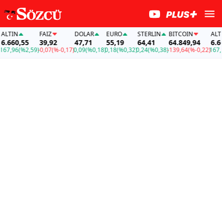
TIN
FAİZ
DOLAR
EURO
STERLIN
BITCOIN
ALTIN
660,55
39,92
47,71
55,19
64,41
64.849,94
6.660,
,96
(%2,59)
-0,07
(%-0,17)
0,09
(%0,18)
0,18
(%0,32)
0,24
(%0,38)
-139,64
(%-0,22)
167,96
(