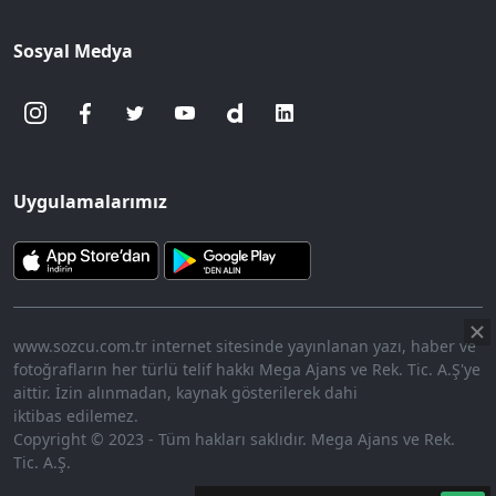
Sosyal Medya
Uygulamalarımız
www.sozcu.com.tr internet sitesinde yayınlanan yazı, haber ve
fotoğrafların her türlü telif hakkı Mega Ajans ve Rek. Tic. A.Ş'ye
aittir. İzin alınmadan, kaynak gösterilerek dahi
iktibas edilemez.
Copyright © 2023 - Tüm hakları saklıdır. Mega Ajans ve Rek.
Tic. A.Ş.
360p
Loaded
:
Sesi
9.13%
Aç