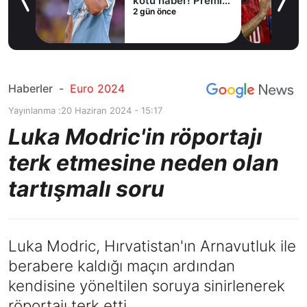
kötü haber! Premier
2 gün önce
Lig ekibi devreye
girdi
Haberler
-
Euro 2024
Yayınlanma :
20 Haziran 2024 - 15:17
Luka Modric'in röportajı
terk etmesine neden olan
tartışmalı soru
Luka Modric, Hırvatistan'ın Arnavutluk ile
berabere kaldığı maçın ardından
kendisine yöneltilen soruya sinirlenerek
röportajı terk etti.