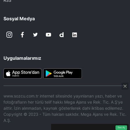
RSS
Sosyal Medya
Uygulamalarımız
www.sozcu.com.tr internet sitesinde yayınlanan yazı, haber ve
fotoğrafların her türlü telif hakkı Mega Ajans ve Rek. Tic. A.Ş'ye
aittir. İzin alınmadan, kaynak gösterilerek dahi iktibas edilemez.
Copyright © 2023 - Tüm hakları saklıdır. Mega Ajans ve Rek. Tic.
A.Ş.
360p
Loaded
:
Sesi
9.95%
Aç
Sesi Aç