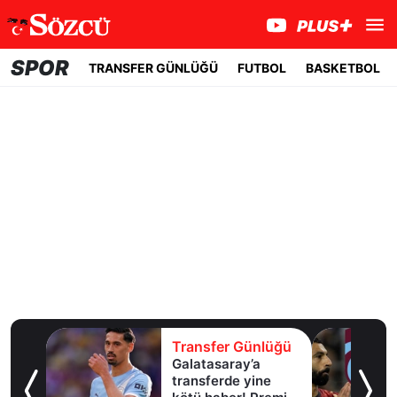
SPOR
TRANSFER GÜNLÜĞÜ
FUTBOL
BASKETBOL
lüğü
Transfer Günlüğü
Malili
Galatasaray’a
transferde yine