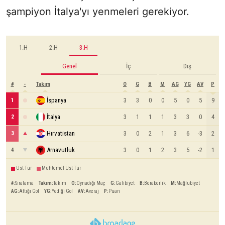
şampiyon İtalya'yı yenmeleri gerekiyor.
1.H
2.H
3.H
Genel
İç
Dış
#
-
Takım
O
G
B
M
AG
YG
AV
P
İspanya
3
3
0
0
5
0
5
9
1
İtalya
3
1
1
1
3
3
0
4
2
Hırvatistan
3
0
2
1
3
6
-3
2
3
Arnavutluk
3
0
1
2
3
5
-2
1
4
Üst Tur
Muhtemel Üst Tur
#
:
Sıralama
Takım
:
Takım
O
:
Oynadığı Maç
G
:
Galibiyet
B
:
Beraberlik
M
:
Mağlubiyet
AG
:
Attığı Gol
YG
:
Yediği Gol
AV
:
Averaj
P
:
Puan