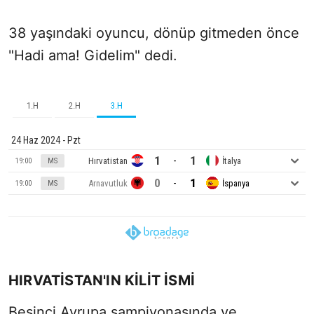
38 yaşındaki oyuncu, dönüp gitmeden önce
"Hadi ama! Gidelim" dedi.
1.H
2.H
3.H
24 Haz 2024 - Pzt
1
1
-
Hırvatistan
İtalya
19:00
MS
0
1
-
Arnavutluk
İspanya
19:00
MS
HIRVATİSTAN'IN KİLİT İSMİ
Beşinci Avrupa şampiyonasında ve