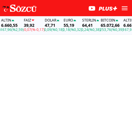
LTIN
FAİZ
DOLAR
EURO
STERLIN
BITCOIN
ALTIN
.660,55
39,92
47,71
55,19
64,41
65.072,66
6.660,
67,96
(%2,59)
-0,07
(%-0,17)
0,09
(%0,18)
0,18
(%0,32)
0,24
(%0,38)
253,76
(%0,39)
167,96
(