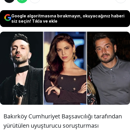
Google algoritmasına bırakmayın, okuyacağınız haberi
siz seçin! Tıkla ve ekle
Ünlülere yönelik soruşturma kapsamında
örnekleri alınan Mabel Matiz olarak bilinen
Fatih Karaca, oyuncu Yağmur Ünal ve Volkan
Bahçekapılı dahil 10 ismin uyuşturucu testi
pozitif çıktı.
Bakırköy Cumhuriyet Başsavcılığı tarafından
yürütülen uyuşturucu soruşturması