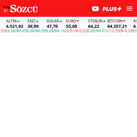
ALTIN
FAİZ
DOLAR
EURO
STERLIN
BITCOIN
ALT
6.521,92
39,99
47,70
55,00
64,22
64.357,21
6.5
)
29,34
(%0,45)
0,04
(%0,09)
0,08
(%0,16)
-0,01
(%-0,02)
0,05
(%0,07)
-212,79
(%-0,33)
29,3