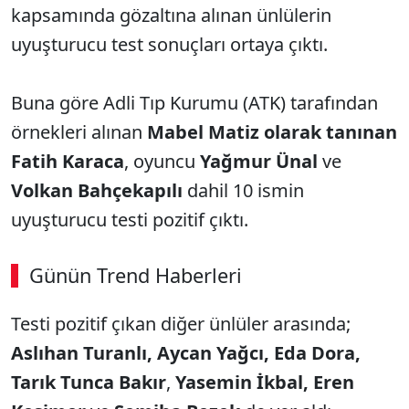
kapsamında gözaltına alınan ünlülerin
uyuşturucu test sonuçları ortaya çıktı.
Buna göre Adli Tıp Kurumu (ATK) tarafından
örnekleri alınan
Mabel Matiz olarak tanınan
Fatih Karaca
, oyuncu
Yağmur Ünal
ve
Volkan Bahçekapılı
dahil 10 ismin
uyuşturucu testi pozitif çıktı.
Günün Trend Haberleri
00:02
/ 09:08
Testi pozitif çıkan diğer ünlüler arasında;
Sesi Aç
Aslıhan Turanlı, Aycan Yağcı, Eda Dora,
Tarık Tunca Bakır
,
Yasemin İkbal,
Eren