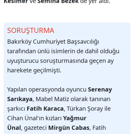
Kesimer
ve
Semiha Bezek
de yer aldı.
SORUŞTURMA
Bakırköy Cumhuriyet Başsavcılığı
tarafından ünlü isimlerin de dahil olduğu
uyuşturucu soruşturmasında geçen ay
harekete geçilmişti.
Yapılan operasyonda oyuncu
Serenay
Sarıkaya
, Mabel Matiz olarak tanınan
şarkıcı
Fatih Karaca
, Türkan Şoray ile
Cihan Ünal'ın kızları
Yağmur
Ünal
, gazeteci
Mirgün Cabas
, Fatih