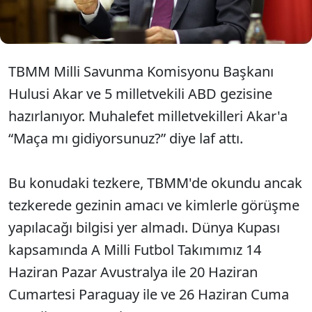
gidiyorsunuz sayın Hulusi Akar?" serzenişine neden
oldu.
TBMM Milli Savunma Komisyonu Başkanı
Hulusi Akar ve 5 milletvekili ABD gezisine
hazırlanıyor. Muhalefet milletvekilleri Akar'a
“Maça mı gidiyorsunuz?” diye laf attı.
Bu konudaki tezkere, TBMM'de okundu ancak
tezkerede gezinin amacı ve kimlerle görüşme
yapılacağı bilgisi yer almadı. Dünya Kupası
kapsamında A Milli Futbol Takımımız 14
Haziran Pazar Avustralya ile 20 Haziran
Cumartesi Paraguay ile ve 26 Haziran Cuma