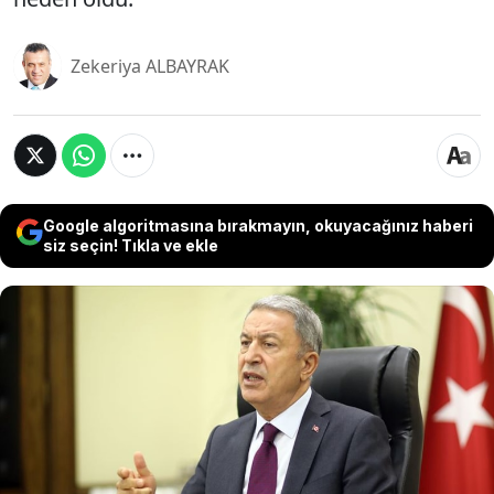
Zekeriya ALBAYRAK
Google algoritmasına bırakmayın, okuyacağınız haberi
siz seçin! Tıkla ve ekle
Dün akşam başlayan 2026 Dünya Kupası'na ABD,
Meksika ve Kanada ev sahipliği yapacak.
Türkiye'nin 24 yıl sonra katılabildiği turnuva, siyaset
dünyasının da ilgi odağı haline geldi. Hulusi Akar'ın
ABD'ye düzenleyeceği gezisi için sunulan tezkere
tarihinin tam da Türkiye'nin ABD'deki maçları ile
örtüşmesi, Meclis'teki muhalif vekillerin "Maça mı