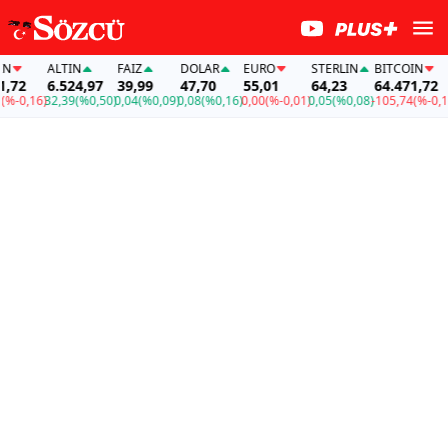
ALTIN
FAİZ
DOLAR
EURO
STERLIN
BITCOIN
72
6.524,97
39,99
47,70
55,01
64,23
64.471,72
-0,16)
32,39
(%0,50)
0,04
(%0,09)
0,08
(%0,16)
0,00
(%-0,01)
0,05
(%0,08)
-105,74
(%-0,16)
3