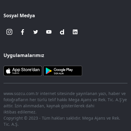
Sosyal Medya
Uygulamalarımız
www.sozcu.com.tr internet sitesinde yayınlanan yazı, haber ve
fotoğrafların her türlü telif hakkı Mega Ajans ve Rek. Tic. A.Ş'ye
aittir. İzin alınmadan, kaynak gösterilerek dahi
iktibas edilemez.
Copyright © 2023 - Tüm hakları saklıdır. Mega Ajans ve Rek.
Tic. A.Ş.