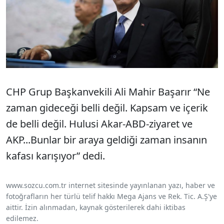
CHP Grup Başkanvekili Ali Mahir Başarır “Ne
zaman gideceği belli değil. Kapsam ve içerik
de belli değil. Hulusi Akar-ABD-ziyaret ve
AKP...Bunlar bir araya geldiği zaman insanın
kafası karışıyor” dedi.
www.sozcu.com.tr internet sitesinde yayınlanan yazı, haber ve
fotoğrafların her türlü telif hakkı Mega Ajans ve Rek. Tic. A.Ş'ye
aittir. İzin alınmadan, kaynak gösterilerek dahi iktibas
edilemez.