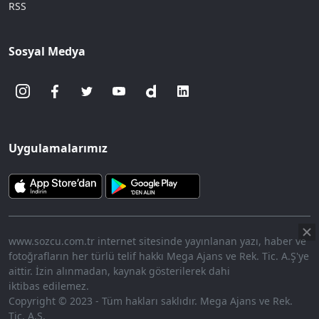
RSS
Sosyal Medya
Uygulamalarımız
www.sozcu.com.tr internet sitesinde yayınlanan yazı, haber ve
fotoğrafların her türlü telif hakkı Mega Ajans ve Rek. Tic. A.Ş'ye
aittir. İzin alınmadan, kaynak gösterilerek dahi
iktibas edilemez.
Copyright © 2023 - Tüm hakları saklıdır. Mega Ajans ve Rek.
Tic. A.Ş.