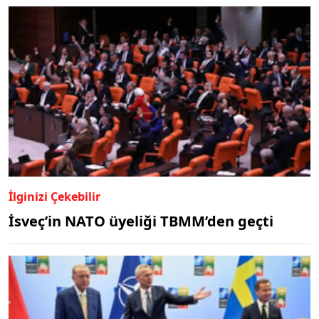
İlginizi Çekebilir
İsveç’in NATO üyeliği TBMM’den geçti