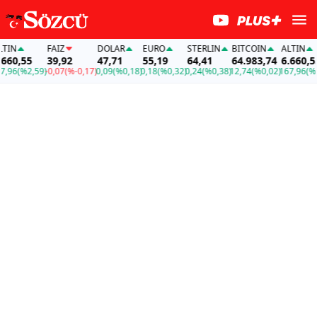
FAİZ
DOLAR
EURO
STERLIN
BITCOIN
ALTIN
,55
39,92
47,71
55,19
64,41
64.983,74
6.660,55
(%2,59)
-0,07
(%-0,17)
0,09
(%0,18)
0,18
(%0,32)
0,24
(%0,38)
12,74
(%0,02)
167,96
(%2,59