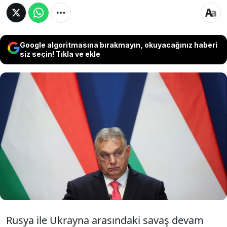
Google algoritmasına bırakmayın, okuyacağınız haberi
siz seçin! Tıkla ve ekle
Bir süredir uluslararası kamuoyunda
gündemde olan İsveç'in NATO üyeliği ile ilgili
TBMM'den dün yeşil ışık yakılmasından
sonra gözlerin çevrildiği Macaristan'dan
açıklama geldi.
Rusya ile Ukrayna arasındaki savaş devam