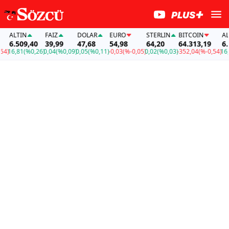
ALTIN
FAİZ
DOLAR
EURO
STERLIN
BITCOIN
ALTI
6.509,40
39,99
47,68
54,98
64,20
64.313,19
6.50
16,81
(%0,26)
0,04
(%0,09)
0,05
(%0,11)
-0,03
(%-0,05)
0,02
(%0,03)
-352,04
(%-0,54)
16,81