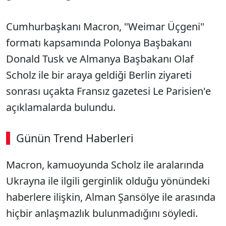
Cumhurbaşkanı Macron, "Weimar Üçgeni"
formatı kapsamında Polonya Başbakanı
Donald Tusk ve Almanya Başbakanı Olaf
Scholz ile bir araya geldiği Berlin ziyareti
sonrası uçakta Fransız gazetesi Le Parisien'e
açıklamalarda bulundu.
Günün Trend Haberleri
00:02
/ 09:08
Macron, kamuoyunda Scholz ile aralarında
Sesi Aç
Ukrayna ile ilgili gerginlik olduğu yönündeki
haberlere ilişkin, Alman Şansölye ile arasında
hiçbir anlaşmazlık bulunmadığını söyledi.