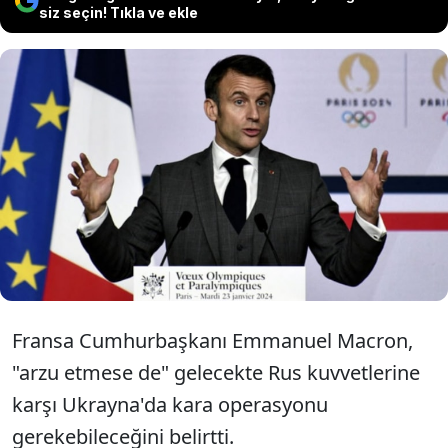
siz seçin! Tıkla ve ekle
Rusya ile Ukrayna arasındaki savaş
devam ederken Fransa
Cumhurbaşkanı Macron'dan yeni bir
açıklama geldi.
Fransa Cumhurbaşkanı Emmanuel Macron,
"arzu etmese de" gelecekte Rus kuvvetlerine
karşı Ukrayna'da kara operasyonu
gerekebileceğini belirtti.