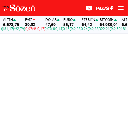
LTIN
FAİZ
DOLAR
EURO
STERLIN
BITCOIN
ALTIN
.673,75
39,92
47,69
55,17
64,42
64.930,01
6.673,
1,17
(%2,79)
-0,07
(%-0,17)
0,07
(%0,14)
0,15
(%0,28)
0,24
(%0,38)
322,01
(%0,50)
181,17
(