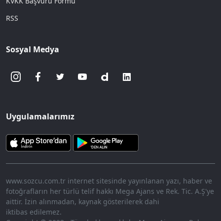
KVKK Başvuru Formu
RSS
Sosyal Medya
Uygulamalarımız
www.sozcu.com.tr internet sitesinde yayınlanan yazı, haber ve
fotoğrafların her türlü telif hakkı Mega Ajans ve Rek. Tic. A.Ş'ye
aittir. İzin alınmadan, kaynak gösterilerek dahi
iktibas edilemez.