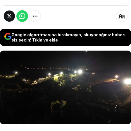
Google algoritmasına bırakmayın, okuyacağınız haberi
siz seçin! Tıkla ve ekle
Erzincan İliç'teki maden faciası sonrası Enerji ve
Tabii Kaynaklar Bakanlığı'nda bir Türkiye Kömür
İşletmeleri Kurumu Genel Müdür yardımcısı, bir
Maden Tetkik ve Arama Genel Müdür yardımcısı
ile üç Maden ve Petrol İşleri Genel Müdür
yardımcısı görevden alındı.