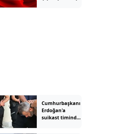
talebi!
Cumhurbaşkanı
Erdoğan'a
suikast timinde
yer alan
FETÖ'cünün