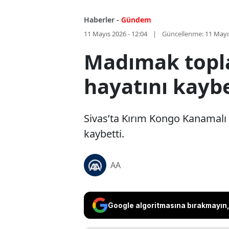
Haberler -
Gündem
11 Mayıs 2026 - 12:04
Güncellenme:
11 Mayı
Madımak topla
hayatını kaybe
Sivas’ta Kırım Kongo Kanamalı 
kaybetti.
AA
Google algoritmasına bırakmayın, 