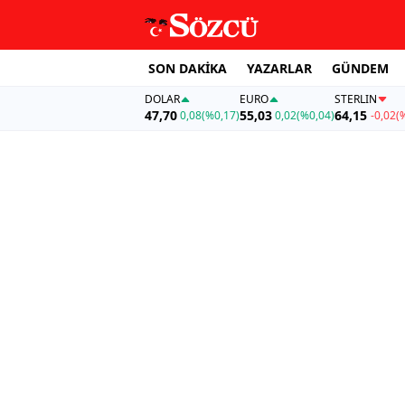
SON DAKİKA
YAZARLAR
GÜNDEM
DOLAR
EURO
STERLIN
47,70
55,03
64,15
0,08
(%0,17)
0,02
(%0,04)
-0,02
(