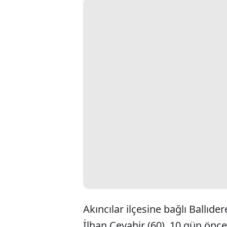
Akıncılar ilçesine bağlı Ballıd
İlhan Cevahir (60), 10 gün ön