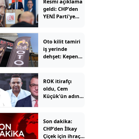
Resmi açıklama
geldi: CHP'den
YENİ Parti'ye
kaç belediye
başkanı geçti?
Oto kilit tamiri
iş yerinde
dehşet: Kepeng
açtılar, içeriden
iki ölü çıktı
ROK itirafçı
oldu, Cem
Küçük'ün adını
verdi
Son dakika:
CHP'den İlkay
Çiçek için ihraç