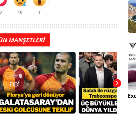
ÜN MANŞETLERİ
Exc