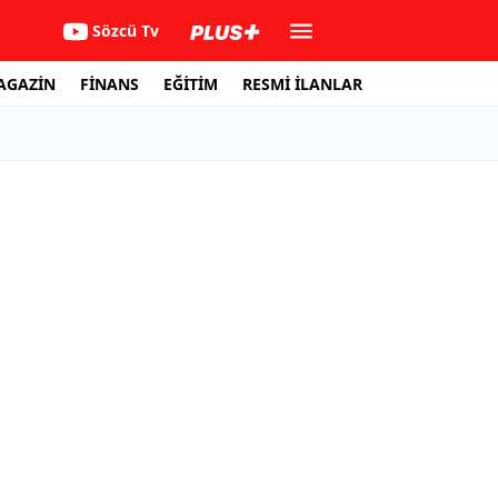
Sözcü Tv
AGAZİN
FİNANS
EĞİTİM
RESMİ İLANLAR