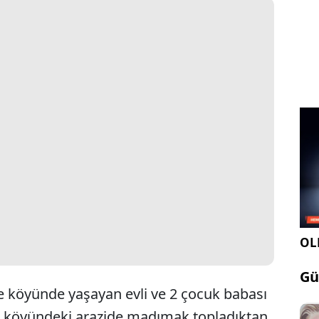
OLE
Gü
ere köyünde yaşayan evli ve 2 çocuk babası
ce köyündeki arazide madımak topladıktan