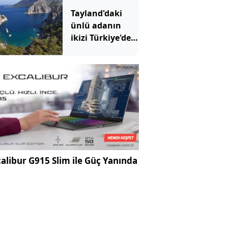
ablası da
Tayland'daki
gözaltına alındı
ünlü adanın
ikizi Türkiye'de
çıktı: Sadece
denizden
gidilebiliyor
alibur G915 Slim ile Güç Yanında